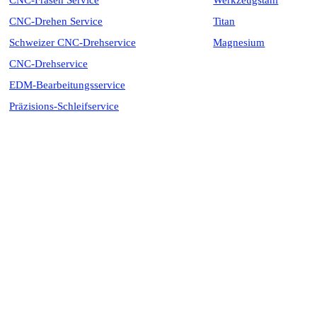
CNC-Fräsen Service
Werkzeugstahl
CNC-Drehen Service
Titan
Schweizer CNC-Drehservice
Magnesium
CNC-Drehservice
EDM-Bearbeitungsservice
Präzisions-Schleifservice