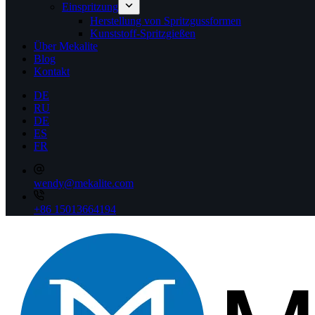
Einspritzung
Herstellung von Spritzgussformen
Kunststoff-Spritzgießen
Über Mekalite
Blog
Kontakt
DE
RU
DE
ES
FR
wendy@mekalite.com
+86 15013664194