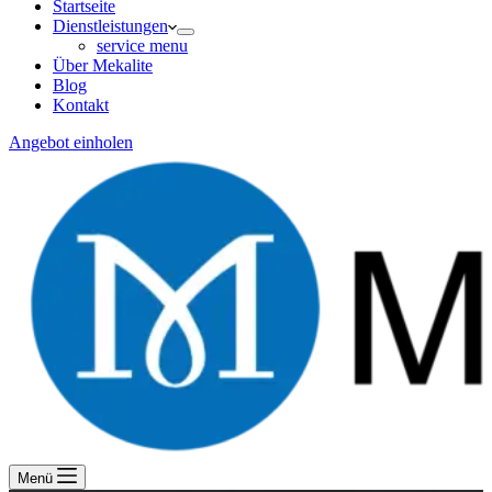
Startseite
Dienstleistungen
service menu
Über Mekalite
Blog
Kontakt
Angebot einholen
Menü