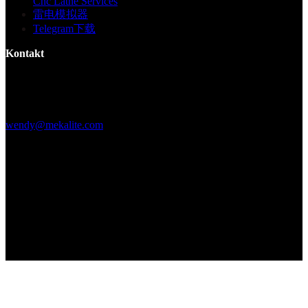
Cnc Lathe Services
雷电模拟器
Telegram下载
Kontakt
Gebäude F, Digital Silicone Valley Industrial Park, Yuanshan Town,
Longgang District, Shenzhen, China
+86 15013664194
wendy@mekalite.com
Arbeitszeiten
Mo-Fr 08:00AM - 08:00PM
Sa-So 09:00AM - 06:00PM
Wir sind 7*24 Stunden online, um alle Ihre Fragen zu beantworten
Copyright © 2026 - Mekalite