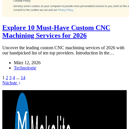
Explore 10 Must-Have Custom CNC
Machining Services for 2026
Uncover the leading custom CNC machining services of 2026 with
our handpicked list of ten top providers. Introduction In the…
März 12, 2026
Technologie
1
2
3
4
...
14
Nächste