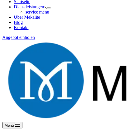
Startseite
Dienstleistungen
service menu
Über Mekalite
Blog
Kontakt
Angebot einholen
Menü