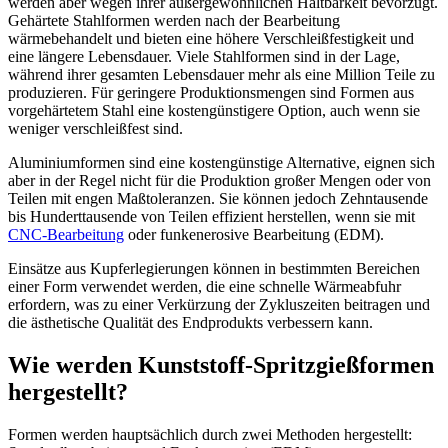
werden aber wegen ihrer außergewöhnlichen Haltbarkeit bevorzugt.
Gehärtete Stahlformen werden nach der Bearbeitung
wärmebehandelt und bieten eine höhere Verschleißfestigkeit und
eine längere Lebensdauer. Viele Stahlformen sind in der Lage,
während ihrer gesamten Lebensdauer mehr als eine Million Teile zu
produzieren. Für geringere Produktionsmengen sind Formen aus
vorgehärtetem Stahl eine kostengünstigere Option, auch wenn sie
weniger verschleißfest sind.
Aluminiumformen sind eine kostengünstige Alternative, eignen sich
aber in der Regel nicht für die Produktion großer Mengen oder von
Teilen mit engen Maßtoleranzen. Sie können jedoch Zehntausende
bis Hunderttausende von Teilen effizient herstellen, wenn sie mit
CNC-Bearbeitung
oder funkenerosive Bearbeitung (EDM).
Einsätze aus Kupferlegierungen können in bestimmten Bereichen
einer Form verwendet werden, die eine schnelle Wärmeabfuhr
erfordern, was zu einer Verkürzung der Zykluszeiten beitragen und
die ästhetische Qualität des Endprodukts verbessern kann.
Wie werden Kunststoff-Spritzgießformen
hergestellt?
Formen werden hauptsächlich durch zwei Methoden hergestellt: