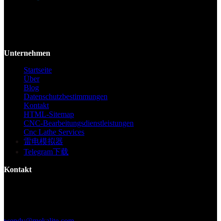
Mekalite bietet Präzisions-CNC-Bearbeitung mit hochwertigen,
kundenspezifischen Teilen, die Genauigkeit und Konsistenz vom
Prototyp bis zur Großserie gewährleisten.
Unternehmen
Startseite
Über
Blog
Datenschutzbestimmungen
Kontakt
HTML-Sitemap
CNC-Bearbeitungsdienstleistungen
Cnc Lathe Services
雷电模拟器
Telegram下载
Kontakt
Gebäude F, Digital Silicone Valley Industrial Park, Yuanshan Town,
Longgang District, Shenzhen, China
+86 15013664194
wendy@mekalite.com