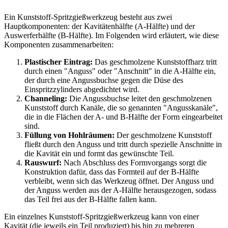
Ein Kunststoff-Spritzgießwerkzeug besteht aus zwei
Hauptkomponenten: der Kavitätenhälfte (A-Hälfte) und der
Auswerferhälfte (B-Hälfte). Im Folgenden wird erläutert, wie diese
Komponenten zusammenarbeiten:
Plastischer Eintrag:
Das geschmolzene Kunststoffharz tritt
durch einen "Anguss" oder "Anschnitt" in die A-Hälfte ein,
der durch eine Angussbuchse gegen die Düse des
Einspritzzylinders abgedichtet wird.
Channeling:
Die Angussbuchse leitet den geschmolzenen
Kunststoff durch Kanäle, die so genannten "Angusskanäle",
die in die Flächen der A- und B-Hälfte der Form eingearbeitet
sind.
Füllung von Hohlräumen:
Der geschmolzene Kunststoff
fließt durch den Anguss und tritt durch spezielle Anschnitte in
die Kavität ein und formt das gewünschte Teil.
Rauswurf:
Nach Abschluss des Formvorgangs sorgt die
Konstruktion dafür, dass das Formteil auf der B-Hälfte
verbleibt, wenn sich das Werkzeug öffnet. Der Anguss und
der Anguss werden aus der A-Hälfte herausgezogen, sodass
das Teil frei aus der B-Hälfte fallen kann.
Ein einzelnes Kunststoff-Spritzgießwerkzeug kann von einer
Kavität (die jeweils ein Teil produziert) bis hin zu mehreren