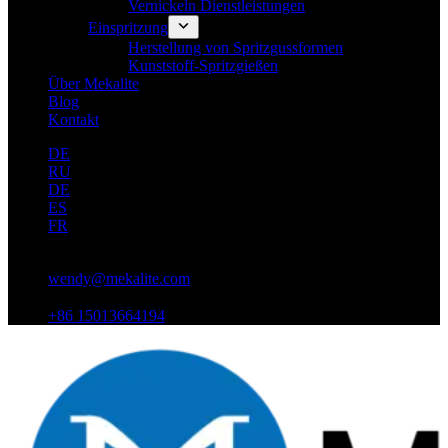
Vernickeln Dienstleistungen
Einspritzung
Herstellung von Spritzgussformen
Kunststoff-Spritzgießen
Über Mekalite
Blog
Kontakt
DE
RU
DE
ES
FR
wendy@mekalite.com
+86 15013664194