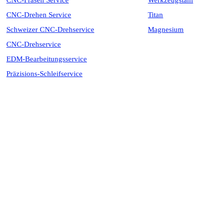
CNC-Fräsen Service
Werkzeugstahl
CNC-Drehen Service
Titan
Schweizer CNC-Drehservice
Magnesium
CNC-Drehservice
EDM-Bearbeitungsservice
Präzisions-Schleifservice