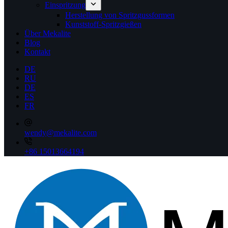
Einspritzung
Herstellung von Spritzgussformen
Kunststoff-Spritzgießen
Über Mekalite
Blog
Kontakt
DE
RU
DE
ES
FR
wendy@mekalite.com
+86 15013664194