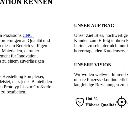
RATION KENNEN
UNSER AUFTRAG
on Präzisions
CNC-
Unser Ziel ist es, hochwertig
forderungen an Qualität und
Kunden zum Erfolg in ihren Br
in diesem Bereich verfügen
Partner zu sein, der nicht nu
 Materialien, darunter
hervorragenden Kundenservice
ment für Innovation,
 zu einem zuverlässigen
UNSERE VISION
Wir wollen weltweit führend
e Herstellung komplexer,
unsere Prozesse kontinuierlic
istet, dass jedes Bauteil den
langfristige Beziehungen zu 
m Prototyp bis zur Großserie
 zu bearbeiten.
100 %
Höhere Qualität