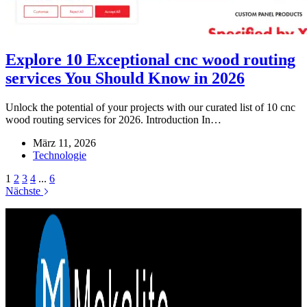
Explore 10 Exceptional cnc wood routing
services You Should Know in 2026
Unlock the potential of your projects with our curated list of 10 cnc
wood routing services for 2026. Introduction In…
März 11, 2026
Technologie
1
2
3
4
...
6
Nächste