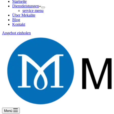
Startseite
Dienstleistungen
service menu
Über Mekalite
Blog
Kontakt
Angebot einholen
Menü