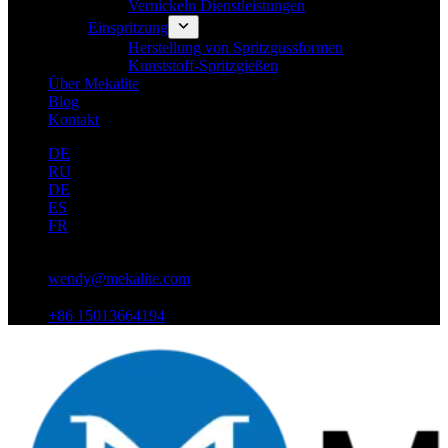
Vernickeln Dienstleistungen
Einspritzung
Herstellung von Spritzgussformen
Kunststoff-Spritzgießen
Über Mekalite
Blog
Kontakt
DE
RU
DE
ES
FR
wendy@mekalite.com
+86 15013664194