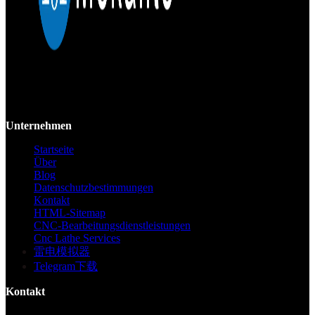
Mekalite bietet Präzisions-CNC-Bearbeitung mit hochwertigen,
kundenspezifischen Teilen, die Genauigkeit und Konsistenz vom
Prototyp bis zur Großserie gewährleisten.
Unternehmen
Startseite
Über
Blog
Datenschutzbestimmungen
Kontakt
HTML-Sitemap
CNC-Bearbeitungsdienstleistungen
Cnc Lathe Services
雷电模拟器
Telegram下载
Kontakt