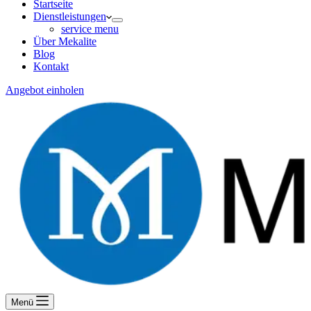
Startseite
Dienstleistungen
service menu
Über Mekalite
Blog
Kontakt
Angebot einholen
Menü