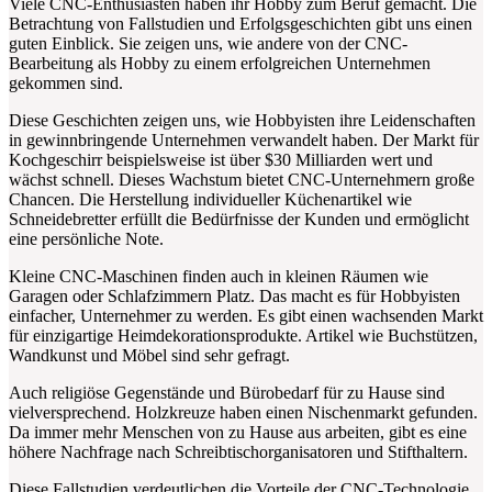
Viele CNC-Enthusiasten haben ihr Hobby zum Beruf gemacht. Die
Betrachtung von Fallstudien und Erfolgsgeschichten gibt uns einen
guten Einblick. Sie zeigen uns, wie andere von der CNC-
Bearbeitung als Hobby zu einem erfolgreichen Unternehmen
gekommen sind.
Diese Geschichten zeigen uns, wie Hobbyisten ihre Leidenschaften
in gewinnbringende Unternehmen verwandelt haben. Der Markt für
Kochgeschirr beispielsweise ist über $30 Milliarden wert und
wächst schnell. Dieses Wachstum bietet CNC-Unternehmern große
Chancen. Die Herstellung individueller Küchenartikel wie
Schneidebretter erfüllt die Bedürfnisse der Kunden und ermöglicht
eine persönliche Note.
Kleine CNC-Maschinen finden auch in kleinen Räumen wie
Garagen oder Schlafzimmern Platz. Das macht es für Hobbyisten
einfacher, Unternehmer zu werden. Es gibt einen wachsenden Markt
für einzigartige Heimdekorationsprodukte. Artikel wie Buchstützen,
Wandkunst und Möbel sind sehr gefragt.
Auch religiöse Gegenstände und Bürobedarf für zu Hause sind
vielversprechend. Holzkreuze haben einen Nischenmarkt gefunden.
Da immer mehr Menschen von zu Hause aus arbeiten, gibt es eine
höhere Nachfrage nach Schreibtischorganisatoren und Stifthaltern.
Diese Fallstudien verdeutlichen die Vorteile der CNC-Technologie