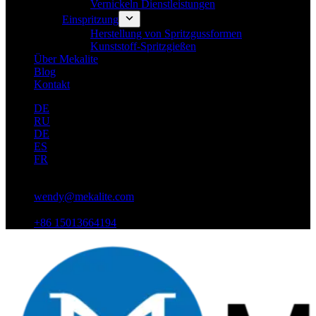
Vernickeln Dienstleistungen
Einspritzung
Herstellung von Spritzgussformen
Kunststoff-Spritzgießen
Über Mekalite
Blog
Kontakt
DE
RU
DE
ES
FR
wendy@mekalite.com
+86 15013664194