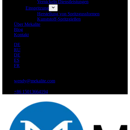
Vernickeln Dienstleistungen
Einspritzung
Herstellung von Spritzgussformen
Kunststoff-Spritzgießen
Über Mekalite
Blog
Kontakt
DE
RU
DE
ES
FR
wendy@mekalite.com
+86 15013664194