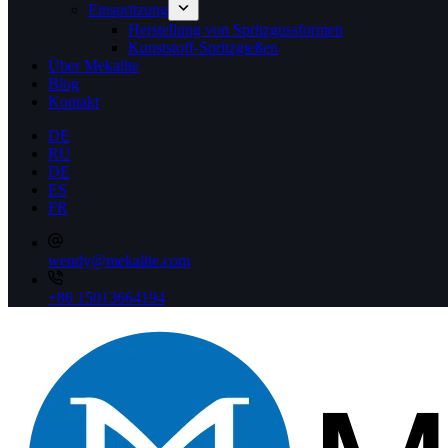
Einspritzung
Herstellung von Spritzgussformen
Kunststoff-Spritzgießen
Über Mekalite
Blog
Kontakt
DE
RU
DE
ES
FR
wendy@mekalite.com
+86 15013664194