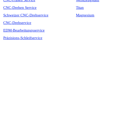
CNC-Fräsen Service
Werkzeugstahl
CNC-Drehen Service
Titan
Schweizer CNC-Drehservice
Magnesium
CNC-Drehservice
EDM-Bearbeitungsservice
Präzisions-Schleifservice