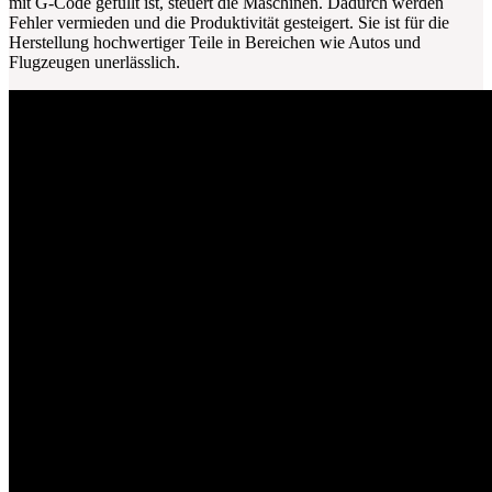
mit G-Code gefüllt ist, steuert die Maschinen. Dadurch werden
Fehler vermieden und die Produktivität gesteigert. Sie ist für die
Herstellung hochwertiger Teile in Bereichen wie Autos und
Flugzeugen unerlässlich.