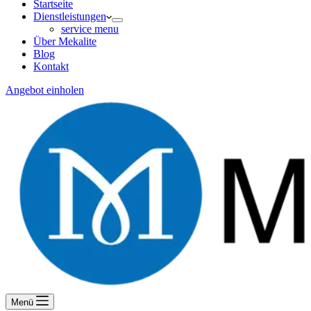
Startseite
Dienstleistungen
service menu
Über Mekalite
Blog
Kontakt
Angebot einholen
Menü