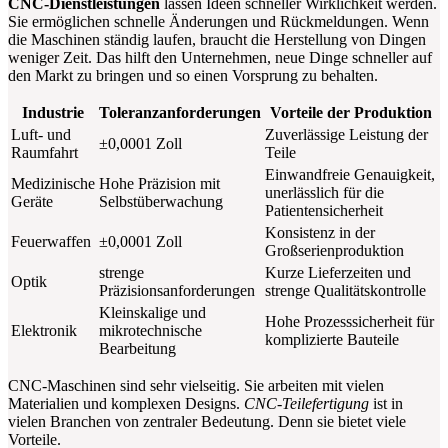
CNC-Dienstleistungen
lassen Ideen schneller Wirklichkeit werden.
Sie ermöglichen schnelle Änderungen und Rückmeldungen. Wenn
die Maschinen ständig laufen, braucht die Herstellung von Dingen
weniger Zeit. Das hilft den Unternehmen, neue Dinge schneller auf
den Markt zu bringen und so einen Vorsprung zu behalten.
Industrie
Toleranzanforderungen
Vorteile der Produktion
Luft- und
Zuverlässige Leistung der
±0,0001 Zoll
Raumfahrt
Teile
Einwandfreie Genauigkeit,
Medizinische
Hohe Präzision mit
unerlässlich für die
Geräte
Selbstüberwachung
Patientensicherheit
Konsistenz in der
Feuerwaffen
±0,0001 Zoll
Großserienproduktion
strenge
Kurze Lieferzeiten und
Optik
Präzisionsanforderungen
strenge Qualitätskontrolle
Kleinskalige und
Hohe Prozesssicherheit für
Elektronik
mikrotechnische
komplizierte Bauteile
Bearbeitung
CNC-Maschinen sind sehr vielseitig. Sie arbeiten mit vielen
Materialien und komplexen Designs.
CNC-Teilefertigung
ist in
vielen Branchen von zentraler Bedeutung. Denn sie bietet viele
Vorteile.