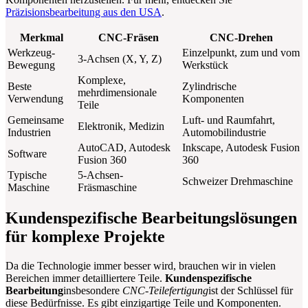
Präzisionsbearbeitung aus den USA
.
Merkmal
CNC-Fräsen
CNC-Drehen
Werkzeug-
Einzelpunkt, zum und vom
3-Achsen (X, Y, Z)
Bewegung
Werkstück
Komplexe,
Beste
Zylindrische
mehrdimensionale
Verwendung
Komponenten
Teile
Gemeinsame
Luft- und Raumfahrt,
Elektronik, Medizin
Industrien
Automobilindustrie
AutoCAD, Autodesk
Inkscape, Autodesk Fusion
Software
Fusion 360
360
Typische
5-Achsen-
Schweizer Drehmaschine
Maschine
Fräsmaschine
Kundenspezifische Bearbeitungslösungen
für komplexe Projekte
Da die Technologie immer besser wird, brauchen wir in vielen
Bereichen immer detailliertere Teile.
Kundenspezifische
Bearbeitung
insbesondere
CNC-Teilefertigung
ist der Schlüssel für
diese Bedürfnisse. Es gibt einzigartige Teile und Komponenten.