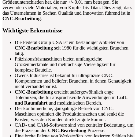
Größenunterschieden her, die nur +/- 0,01 mm betragen. Sie
verwenden viele Materialien, von Kupfer bis Titan. Dies zeigt, dass
das Unternehmen in Sachen Qualität und Innovation führend ist in
CNC-Bearbeitung
.
Wichtigste Erkenntnisse
Die Federal Group USA ist ein beständiger Anbieter von
CNC-Bearbeitung
seit 1980 für die wichtigsten Branchen
tätig.
Präzisionsfräsmaschinen bieten umfangreiche
Größenmerkmale und mehrachsige Vielseitigkeit für
komplexe Bauteile.
Owens Industries ist bekannt für ultrapräzise CNC-
Komponenten und beliefert Branchen, in denen Genauigkeit
nicht verhandelbar ist.
CNC-Bearbeitung
erreicht außergewöhnlich enge
Toleranzen, die für anspruchsvolle Anwendungen in
Luft-
und Raumfahrt
und medizinischen Bereich.
Der kontinuierliche, ganzjährige Betrieb von CNC-
Maschinen optimiert die Produktionszeiten und senkt die
Kosten, was den Kunden direkt zugute kommt.
CAD- und CAM-Software sind von zentraler Bedeutung, um
die Präzision der
CNC-Bearbeitung
Prozesse.
Eine breite Palette von Werkstoffen, von legierten Stählen bis