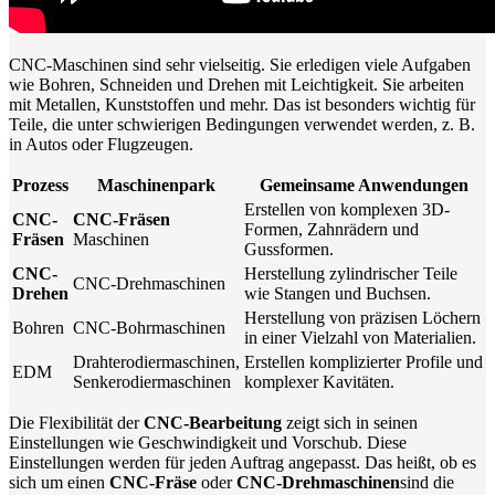
CNC-Maschinen sind sehr vielseitig. Sie erledigen viele Aufgaben
wie Bohren, Schneiden und Drehen mit Leichtigkeit. Sie arbeiten
mit Metallen, Kunststoffen und mehr. Das ist besonders wichtig für
Teile, die unter schwierigen Bedingungen verwendet werden, z. B.
in Autos oder Flugzeugen.
Prozess
Maschinenpark
Gemeinsame Anwendungen
Erstellen von komplexen 3D-
CNC-
CNC-Fräsen
Formen, Zahnrädern und
Fräsen
Maschinen
Gussformen.
CNC-
Herstellung zylindrischer Teile
CNC-Drehmaschinen
Drehen
wie Stangen und Buchsen.
Herstellung von präzisen Löchern
Bohren
CNC-Bohrmaschinen
in einer Vielzahl von Materialien.
Drahterodiermaschinen,
Erstellen komplizierter Profile und
EDM
Senkerodiermaschinen
komplexer Kavitäten.
Die Flexibilität der
CNC-Bearbeitung
zeigt sich in seinen
Einstellungen wie Geschwindigkeit und Vorschub. Diese
Einstellungen werden für jeden Auftrag angepasst. Das heißt, ob es
sich um einen
CNC-Fräse
oder
CNC-Drehmaschinen
sind die