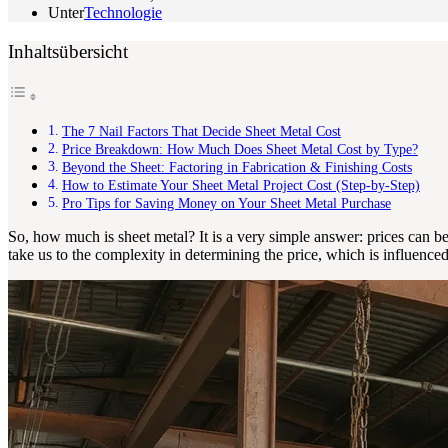
Unter
Technologie
Inhaltsübersicht
The 7 Nail Factors That Decide Sheet Metal Cost
Price Breakdown: How Much Does Sheet Metal Cost by Type?
Beyond the Sheet: Factoring in Fabrication & Finishing Costs
How to Estimate Your Sheet Metal Project Cost (Step-by-Step)
Pro Tips for Saving Money on Your Sheet Metal Purchase
So, how much is sheet metal? It is a very simple answer: prices can 
take us to the complexity in determining the price, which is influenced