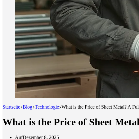
Startseite
Blog
Technologie
What is the Price of Sheet Metal? A Fu
What is the Price of Sheet Meta
Auf
Dezember 8, 2025