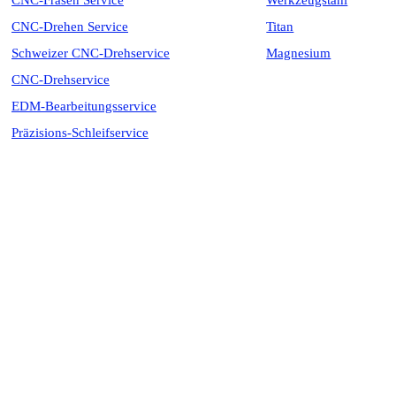
CNC-Fräsen Service
Werkzeugstahl
CNC-Drehen Service
Titan
Schweizer CNC-Drehservice
Magnesium
CNC-Drehservice
EDM-Bearbeitungsservice
Präzisions-Schleifservice