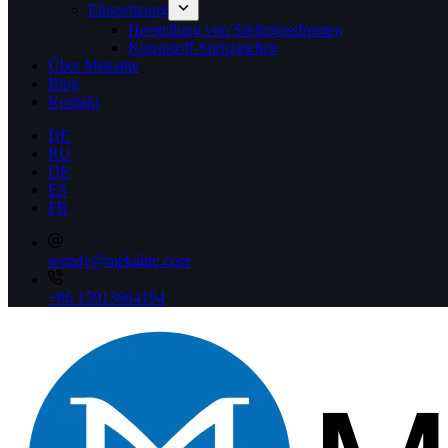
Einspritzung
Herstellung von Spritzgussformen
Kunststoff-Spritzgießen
Über Mekalite
Blog
Kontakt
DE
RU
DE
ES
FR
wendy@mekalite.com
+86 15013664194