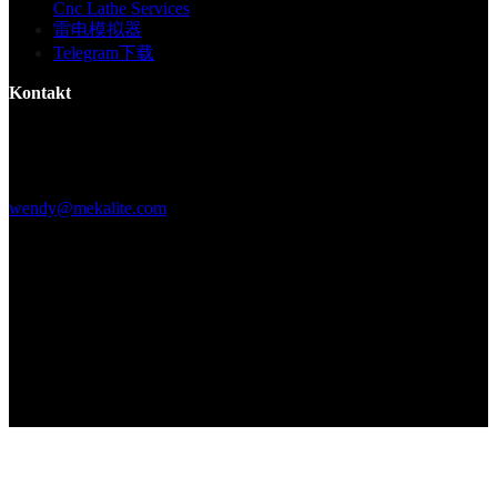
Cnc Lathe Services
雷电模拟器
Telegram下载
Kontakt
Gebäude F, Digital Silicone Valley Industrial Park, Yuanshan Town,
Longgang District, Shenzhen, China
+86 15013664194
wendy@mekalite.com
Arbeitszeiten
Mo-Fr 08:00AM - 08:00PM
Sa-So 09:00AM - 06:00PM
Wir sind 7*24 Stunden online, um alle Ihre Fragen zu beantworten
Copyright © 2026 - Mekalite