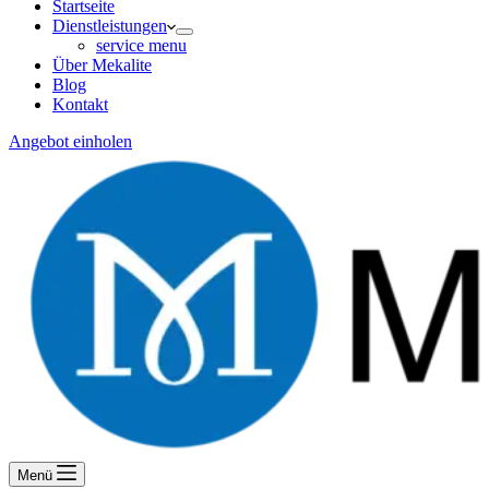
Startseite
Dienstleistungen
service menu
Über Mekalite
Blog
Kontakt
Angebot einholen
Menü