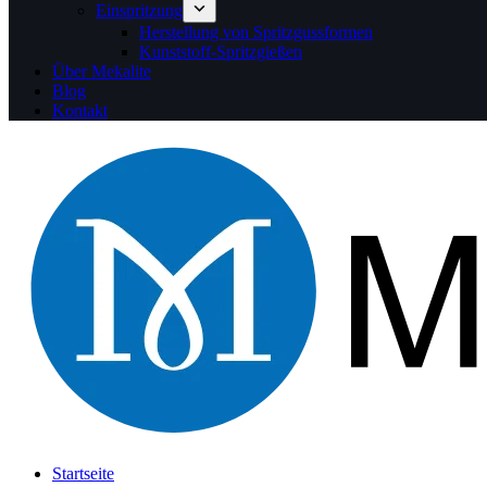
Einspritzung
Herstellung von Spritzgussformen
Kunststoff-Spritzgießen
Über Mekalite
Blog
Kontakt
Startseite