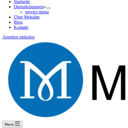
Startseite
Dienstleistungen
service menu
Über Mekalite
Blog
Kontakt
Angebot einholen
Menü