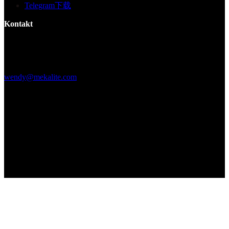
Telegram下载
Kontakt
Gebäude F, Digital Silicone Valley Industrial Park, Yuanshan Town,
Longgang District, Shenzhen, China
+86 15013664194
wendy@mekalite.com
Arbeitszeiten
Mo-Fr 08:00AM - 08:00PM
Sa-So 09:00AM - 06:00PM
Wir sind 7*24 Stunden online, um alle Ihre Fragen zu beantworten
Copyright © 2026 - Mekalite