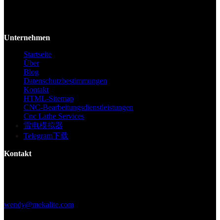
Mekalite bietet Präzisions-CNC-Bearbeitung mit hochwertigen,
kundenspezifischen Teilen, die Genauigkeit und Konsistenz vom
Prototyp bis zur Großserie gewährleisten.
Unternehmen
Startseite
Über
Blog
Datenschutzbestimmungen
Kontakt
HTML-Sitemap
CNC-Bearbeitungsdienstleistungen
Cnc Lathe Services
雷电模拟器
Telegram下载
Kontakt
Gebäude F, Digital Silicone Valley Industrial Park, Yuanshan Town,
Longgang District, Shenzhen, China
+86 15013664194
wendy@mekalite.com
Arbeitszeiten