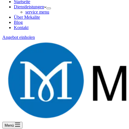
Startseite
Dienstleistungen
service menu
Über Mekalite
Blog
Kontakt
Angebot einholen
Menü