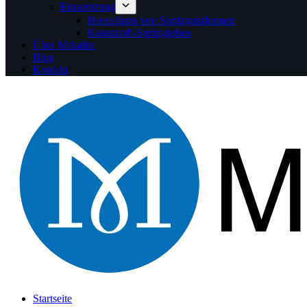
Einspritzung
Herstellung von Spritzgussformen
Kunststoff-Spritzgießen
Über Mekalite
Blog
Kontakt
Startseite