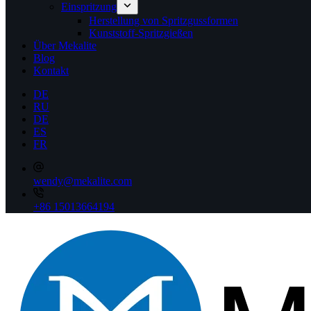
Einspritzung
Herstellung von Spritzgussformen
Kunststoff-Spritzgießen
Über Mekalite
Blog
Kontakt
DE
RU
DE
ES
FR
wendy@mekalite.com
+86 15013664194