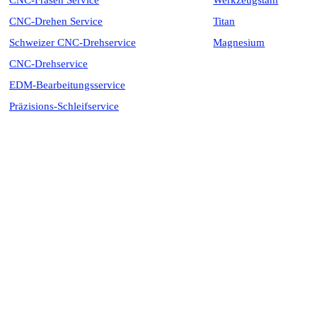
CNC-Fräsen Service
Werkzeugstahl
CNC-Drehen Service
Titan
Schweizer CNC-Drehservice
Magnesium
CNC-Drehservice
EDM-Bearbeitungsservice
Präzisions-Schleifservice