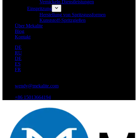
Vernickeln Dienstleistungen
Einspritzung
Herstellung von Spritzgussformen
Kunststoff-Spritzgießen
Über Mekalite
Blog
Kontakt
DE
RU
DE
ES
FR
wendy@mekalite.com
+86 15013664194