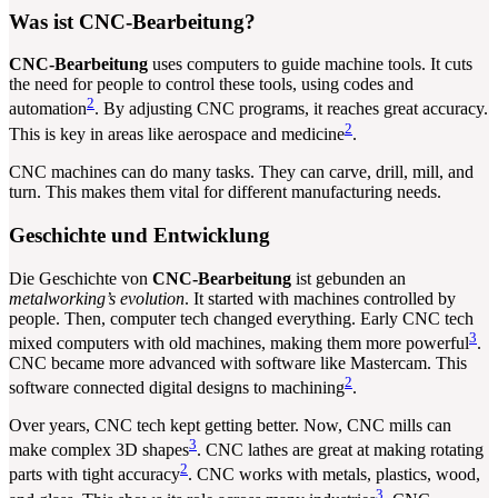
Was ist CNC-Bearbeitung?
CNC-Bearbeitung
uses computers to guide machine tools. It cuts
the need for people to control these tools, using codes and
2
automation
. By adjusting CNC programs, it reaches great accuracy.
2
This is key in areas like aerospace and medicine
.
CNC machines can do many tasks. They can carve, drill, mill, and
turn. This makes them vital for different manufacturing needs.
Geschichte und Entwicklung
Die Geschichte von
CNC-Bearbeitung
ist gebunden an
metalworking’s evolution
. It started with machines controlled by
people. Then, computer tech changed everything. Early CNC tech
3
mixed computers with old machines, making them more powerful
.
CNC became more advanced with software like Mastercam. This
2
software connected digital designs to machining
.
Over years, CNC tech kept getting better. Now, CNC mills can
3
make complex 3D shapes
. CNC lathes are great at making rotating
2
parts with tight accuracy
. CNC works with metals, plastics, wood,
3