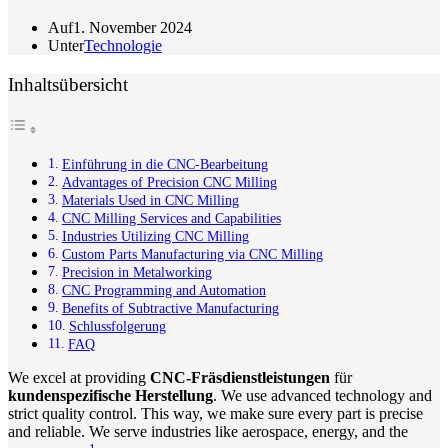
Auf
1. November 2024
Unter
Technologie
Inhaltsübersicht
Einführung in die CNC-Bearbeitung
Advantages of Precision CNC Milling
Materials Used in CNC Milling
CNC Milling Services and Capabilities
Industries Utilizing CNC Milling
Custom Parts Manufacturing via CNC Milling
Precision in Metalworking
CNC Programming and Automation
Benefits of Subtractive Manufacturing
Schlussfolgerung
FAQ
We excel at providing
CNC-Fräsdienstleistungen
für
kundenspezifische Herstellung
. We use advanced technology and
strict quality control. This way, we make sure every part is precise
and reliable. We serve industries like aerospace, energy, and the