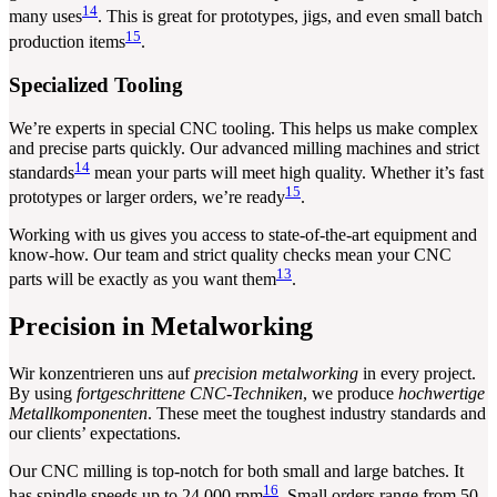
14
many uses
. This is great for prototypes, jigs, and even small batch
15
production items
.
Specialized Tooling
We’re experts in special CNC tooling. This helps us make complex
and precise parts quickly. Our advanced milling machines and strict
14
standards
mean your parts will meet high quality. Whether it’s fast
15
prototypes or larger orders, we’re ready
.
Working with us gives you access to state-of-the-art equipment and
know-how. Our team and strict quality checks mean your CNC
13
parts will be exactly as you want them
.
Precision in Metalworking
Wir konzentrieren uns auf
precision metalworking
in every project.
By using
fortgeschrittene CNC-Techniken
, we produce
hochwertige
Metallkomponenten
. These meet the toughest industry standards and
our clients’ expectations.
Our CNC milling is top-notch for both small and large batches. It
16
has spindle speeds up to 24,000 rpm
. Small orders range from 50-