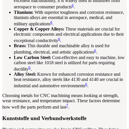
excellent machinability, it is widely used in industries from
6
aerospace to consumer products
.
Titanium:
With superior toughness and corrosion resistance,
titanium alloys are essential in aerospace, medical, and
6
military applications
.
Copper & Copper Alloys:
These materials are crucial for
electronic components and electrical applications due to their
6
exceptional conductivity
.
Brass:
This durable and machinable alloy is used for
6
plumbing, electrical, and artistic applications
.
Low Carbon Steel:
Cost-effective and easy to machine, low
carbon steel like 1018 steel is utilized for parts requiring
6
ductility
.
Alloy Steel:
Known for enhanced corrosion resistance and
heat resistance, alloy steels like 4130 and 4140 are crucial in
6
industrial and automotive environments
.
Choosing metals for CNC machining means looking at strength,
wear resistance, and temperature impact. These factors determine
7
how well the parts perform and last
.
Kunststoffe und Verbundwerkstoffe