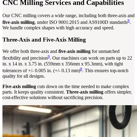
CNC Milling Services and Capabilities
Our CNC milling covers a wide range, including both three-axis and
8
five-axis milling
, under ISO 9001:2015 and AS9100D standards
.
We handle complex shapes with high accuracy and speed.
Three-Axis and Five-Axis Milling
We offer both three-axis and
five-axis milling
for unmatched
9
flexibility and precision
. Our machines can work on parts up to 22
in. x 14 in. x 3.75 in. (559mm x 356mm x 95.3mm), with tight
8
tolerances of +/- 0.005 in. (+/- 0.13 mm)
. This ensures top-notch
quality for all designs.
Five-axis milling
cuts down on the time needed to make complex
parts. It keeps quality consistent.
Three-axis milling
offers simpler,
cost-effective solutions without sacrificing precision.