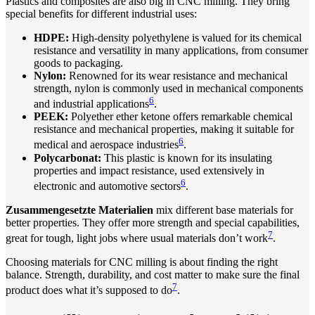
Plastics and composites are also big in CNC milling. They bring
special benefits for different industrial uses:
HDPE:
High-density polyethylene is valued for its chemical
resistance and versatility in many applications, from consumer
goods to packaging.
Nylon:
Renowned for its wear resistance and mechanical
strength, nylon is commonly used in mechanical components
6
and industrial applications
.
PEEK:
Polyether ether ketone offers remarkable chemical
resistance and mechanical properties, making it suitable for
6
medical and aerospace industries
.
Polycarbonat:
This plastic is known for its insulating
properties and impact resistance, used extensively in
6
electronic and automotive sectors
.
Zusammengesetzte Materialien
mix different base materials for
better properties. They offer more strength and special capabilities,
7
great for tough, light jobs where usual materials don’t work
.
Choosing materials for CNC milling is about finding the right
balance. Strength, durability, and cost matter to make sure the final
7
product does what it’s supposed to do
.