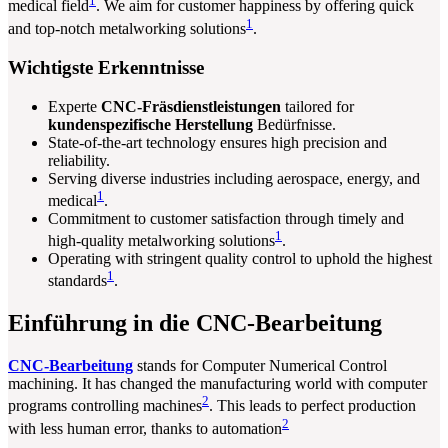
1
medical field
. We aim for customer happiness by offering quick
1
and top-notch metalworking solutions
.
Wichtigste Erkenntnisse
Experte
CNC-Fräsdienstleistungen
tailored for
kundenspezifische Herstellung
Bedürfnisse.
State-of-the-art technology ensures high precision and
reliability.
Serving diverse industries including aerospace, energy, and
1
medical
.
Commitment to customer satisfaction through timely and
1
high-quality metalworking solutions
.
Operating with stringent quality control to uphold the highest
1
standards
.
Einführung in die CNC-Bearbeitung
CNC-Bearbeitung
stands for Computer Numerical Control
machining. It has changed the manufacturing world with computer
2
programs controlling machines
. This leads to perfect production
2
with less human error, thanks to automation