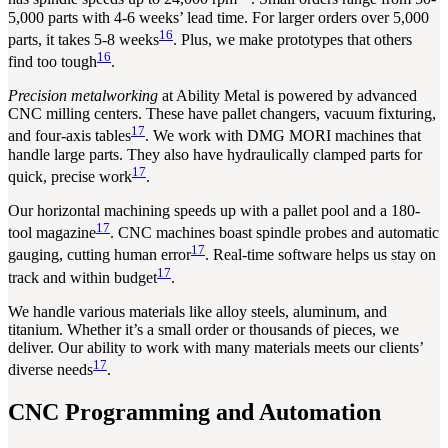
5,000 parts with 4-6 weeks’ lead time. For larger orders over 5,000
16
parts, it takes 5-8 weeks
. Plus, we make prototypes that others
16
find too tough
.
Precision metalworking
at Ability Metal is powered by advanced
CNC milling centers. These have pallet changers, vacuum fixturing,
17
and four-axis tables
. We work with DMG MORI machines that
handle large parts. They also have hydraulically clamped parts for
17
quick, precise work
.
Our horizontal machining speeds up with a pallet pool and a 180-
17
tool magazine
. CNC machines boast spindle probes and automatic
17
gauging, cutting human error
. Real-time software helps us stay on
17
track and within budget
.
We handle various materials like alloy steels, aluminum, and
titanium. Whether it’s a small order or thousands of pieces, we
deliver. Our ability to work with many materials meets our clients’
17
diverse needs
.
CNC Programming and Automation