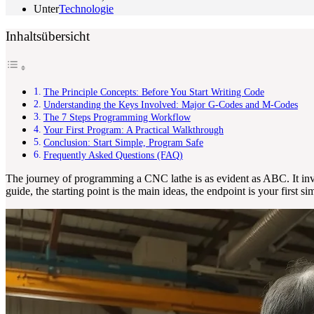
Unter
Technologie
Inhaltsübersicht
The Principle Concepts: Before You Start Writing Code
Understanding the Keys Involved: Major G-Codes and M-Codes
The 7 Steps Programming Workflow
Your First Program: A Practical Walkthrough
Conclusion: Start Simple, Program Safe
Frequently Asked Questions (FAQ)
The journey of programming a CNC lathe is as evident as ABC. It invo
guide, the starting point is the main ideas, the endpoint is your first s