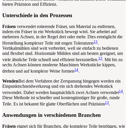
bieten Präzision und Effizienz.
Unterschiede in den Prozessen
Fräsen
verwendet rotierende Fräser, um Material zu entfernen,
indem ein Fräser in ein Werkstück bewegt wird. Sie arbeitet auf
mehreren Achsen, in der Regel drei oder mehr. Dies ermöglicht die
13
Herstellung komplexer Teile mit engen Toleranzen
.
Vertikalmühlen sind weit verbreitet, weil sie einfach zu bedienen
und flexibel sind. Horizontale Mühlen sind am besten geeignet, um
13
viele ähnliche Teile schnell und effizient herzustellen.
. Mit bis zu
sechs Achsen können moderne Maschinen Werkstücke kippen,
14
drehen und auf komplexe Weise formen
.
Wenden
Bei dem Verfahren der Zerspanung hingegen werden ein
Einpunktschneidwerkzeug und ein sich drehendes Werkstück
14
verwendet. Dabei werden hauptsächlich zwei Achsen verwendet
.
Diese Methode ist schneller und kostengünstiger für große, runde
13
Teile. Es ist bekannt für glatte Oberflächen und Präzision
.
Anwendungen in verschiedenen Branchen
Fräsen
eignet sich für Branchen, die komplexe Teile benötigen, wie