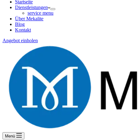
Startseite
Dienstleistungen
service menu
Über Mekalite
Blog
Kontakt
Angebot einholen
Menü