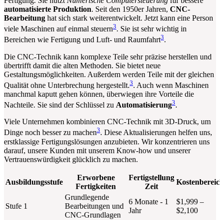
Fertigung. Sie nutzt
Numerische Computersteuerung
für bessere
automatisierte Produktion
. Seit den 1950er Jahren,
CNC-
Bearbeitung
hat sich stark weiterentwickelt. Jetzt kann eine Person
3
viele Maschinen auf einmal steuern
. Sie ist sehr wichtig in
3
Bereichen wie Fertigung und Luft- und Raumfahrt
.
Die CNC-Technik kann komplexe Teile sehr präzise herstellen und
übertrifft damit die alten Methoden. Sie bietet neue
Gestaltungsmöglichkeiten. Außerdem werden Teile mit der gleichen
3
Qualität ohne Unterbrechung hergestellt.
. Auch wenn Maschinen
manchmal kaputt gehen können, überwiegen ihre Vorteile die
3
Nachteile. Sie sind der Schlüssel zu
Automatisierung
.
Viele Unternehmen kombinieren CNC-Technik mit 3D-Druck, um
3
Dinge noch besser zu machen
. Diese Aktualisierungen helfen uns,
erstklassige Fertigungslösungen anzubieten. Wir konzentrieren uns
darauf, unsere Kunden mit unserem Know-how und unserer
Vertrauenswürdigkeit glücklich zu machen.
Erworbene
Fertigstellung
Ausbildungsstufe
Kostenberei
Fertigkeiten
Zeit
Grundlegende
6 Monate - 1
$1,999 –
Stufe 1
Bearbeitungen und
Jahr
$2,100
CNC-Grundlagen