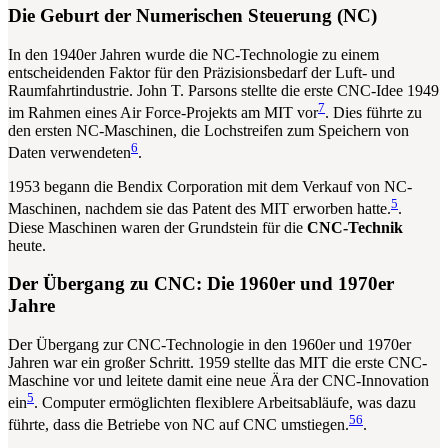
Die Geburt der Numerischen Steuerung (NC)
In den 1940er Jahren wurde die NC-Technologie zu einem
entscheidenden Faktor für den Präzisionsbedarf der Luft- und
Raumfahrtindustrie. John T. Parsons stellte die erste CNC-Idee 1949
7
im Rahmen eines Air Force-Projekts am MIT vor
. Dies führte zu
den ersten NC-Maschinen, die Lochstreifen zum Speichern von
6
Daten verwendeten
.
1953 begann die Bendix Corporation mit dem Verkauf von NC-
5
Maschinen, nachdem sie das Patent des MIT erworben hatte.
.
Diese Maschinen waren der Grundstein für die
CNC-Technik
heute.
Der Übergang zu CNC: Die 1960er und 1970er
Jahre
Der Übergang zur CNC-Technologie in den 1960er und 1970er
Jahren war ein großer Schritt. 1959 stellte das MIT die erste CNC-
Maschine vor und leitete damit eine neue Ära der CNC-Innovation
5
ein
. Computer ermöglichten flexiblere Arbeitsabläufe, was dazu
5
6
führte, dass die Betriebe von NC auf CNC umstiegen.
.