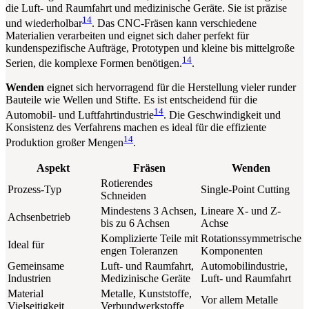
die Luft- und Raumfahrt und medizinische Geräte. Sie ist präzise
14
und wiederholbar
. Das CNC-Fräsen kann verschiedene
Materialien verarbeiten und eignet sich daher perfekt für
kundenspezifische Aufträge, Prototypen und kleine bis mittelgroße
14
Serien, die komplexe Formen benötigen.
.
Wenden
eignet sich hervorragend für die Herstellung vieler runder
Bauteile wie Wellen und Stifte. Es ist entscheidend für die
14
Automobil- und Luftfahrtindustrie
. Die Geschwindigkeit und
Konsistenz des Verfahrens machen es ideal für die effiziente
14
Produktion großer Mengen
.
Aspekt
Fräsen
Wenden
Rotierendes
Prozess-Typ
Single-Point Cutting
Schneiden
Mindestens 3 Achsen,
Lineare X- und Z-
Achsenbetrieb
bis zu 6 Achsen
Achse
Komplizierte Teile mit
Rotationssymmetrische
Ideal für
engen Toleranzen
Komponenten
Gemeinsame
Luft- und Raumfahrt,
Automobilindustrie,
Industrien
Medizinische Geräte
Luft- und Raumfahrt
Material
Metalle, Kunststoffe,
Vor allem Metalle
Vielseitigkeit
Verbundwerkstoffe