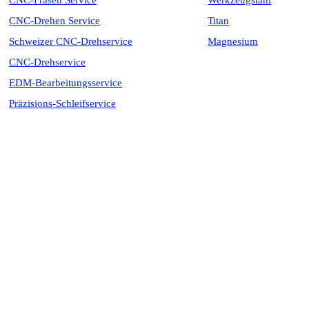
CNC-Fräsen Service
Werkzeugstahl
CNC-Drehen Service
Titan
Schweizer CNC-Drehservice
Magnesium
CNC-Drehservice
EDM-Bearbeitungsservice
Präzisions-Schleifservice