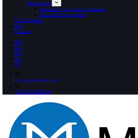
Einspritzung
Herstellung von Spritzgussformen
Kunststoff-Spritzgießen
Über Mekalite
Blog
Kontakt
DE
RU
DE
ES
FR
wendy@mekalite.com
+86 15013664194