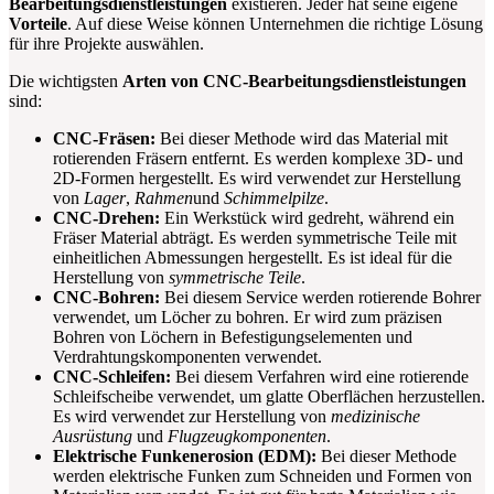
Bearbeitungsdienstleistungen
existieren. Jeder hat seine eigene
Vorteile
. Auf diese Weise können Unternehmen die richtige Lösung
für ihre Projekte auswählen.
Die wichtigsten
Arten von CNC-Bearbeitungsdienstleistungen
sind:
CNC-Fräsen:
Bei dieser Methode wird das Material mit
rotierenden Fräsern entfernt. Es werden komplexe 3D- und
2D-Formen hergestellt. Es wird verwendet zur Herstellung
von
Lager
,
Rahmen
und
Schimmelpilze
.
CNC-Drehen:
Ein Werkstück wird gedreht, während ein
Fräser Material abträgt. Es werden symmetrische Teile mit
einheitlichen Abmessungen hergestellt. Es ist ideal für die
Herstellung von
symmetrische Teile
.
CNC-Bohren:
Bei diesem Service werden rotierende Bohrer
verwendet, um Löcher zu bohren. Er wird zum präzisen
Bohren von Löchern in Befestigungselementen und
Verdrahtungskomponenten verwendet.
CNC-Schleifen:
Bei diesem Verfahren wird eine rotierende
Schleifscheibe verwendet, um glatte Oberflächen herzustellen.
Es wird verwendet zur Herstellung von
medizinische
Ausrüstung
und
Flugzeugkomponenten
.
Elektrische Funkenerosion (EDM):
Bei dieser Methode
werden elektrische Funken zum Schneiden und Formen von