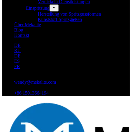
Vernickeln Dienstleistungen
Einspritzung
Herstellung von Spritzgussformen
Kunststoff-Spritzgießen
Über Mekalite
Blog
Kontakt
DE
RU
DE
ES
FR
wendy@mekalite.com
+86 15013664194