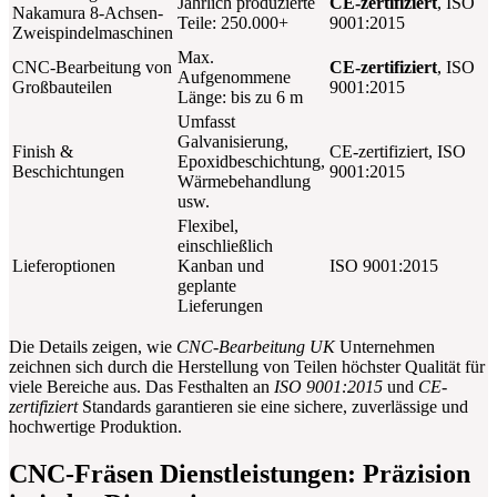
Jährlich produzierte
CE-zertifiziert
, ISO
Nakamura 8-Achsen-
Teile: 250.000+
9001:2015
Zweispindelmaschinen
Max.
CNC-Bearbeitung von
CE-zertifiziert
, ISO
Aufgenommene
Großbauteilen
9001:2015
Länge: bis zu 6 m
Umfasst
Galvanisierung,
Finish &
CE-zertifiziert, ISO
Epoxidbeschichtung,
Beschichtungen
9001:2015
Wärmebehandlung
usw.
Flexibel,
einschließlich
Lieferoptionen
Kanban und
ISO 9001:2015
geplante
Lieferungen
Die Details zeigen, wie
CNC-Bearbeitung UK
Unternehmen
zeichnen sich durch die Herstellung von Teilen höchster Qualität für
viele Bereiche aus. Das Festhalten an
ISO 9001:2015
und
CE-
zertifiziert
Standards garantieren sie eine sichere, zuverlässige und
hochwertige Produktion.
CNC-Fräsen Dienstleistungen: Präzision