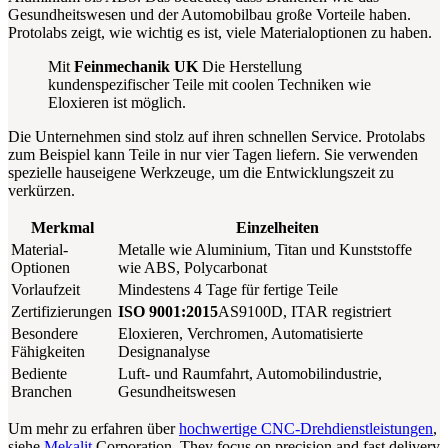
Gesundheitswesen und der Automobilbau große Vorteile haben.
Protolabs zeigt, wie wichtig es ist, viele Materialoptionen zu haben.
Mit
Feinmechanik UK
Die Herstellung
kundenspezifischer Teile mit coolen Techniken wie
Eloxieren ist möglich.
Die Unternehmen sind stolz auf ihren schnellen Service. Protolabs
zum Beispiel kann Teile in nur vier Tagen liefern. Sie verwenden
spezielle hauseigene Werkzeuge, um die Entwicklungszeit zu
verkürzen.
Merkmal
Einzelheiten
Material-
Metalle wie Aluminium, Titan und Kunststoffe
Optionen
wie ABS, Polycarbonat
Vorlaufzeit
Mindestens 4 Tage für fertige Teile
Zertifizierungen
ISO 9001:2015
AS9100D, ITAR registriert
Besondere
Eloxieren, Verchromen, Automatisierte
Fähigkeiten
Designanalyse
Bediente
Luft- und Raumfahrt, Automobilindustrie,
Branchen
Gesundheitswesen
Um mehr zu erfahren über
hochwertige CNC-Drehdienstleistungen
,
siehe
Mekalit
Corporation. They focus on precision and fast delivery