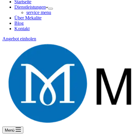
Startseite
Dienstleistungen
service menu
Über Mekalite
Blog
Kontakt
Angebot einholen
Menü