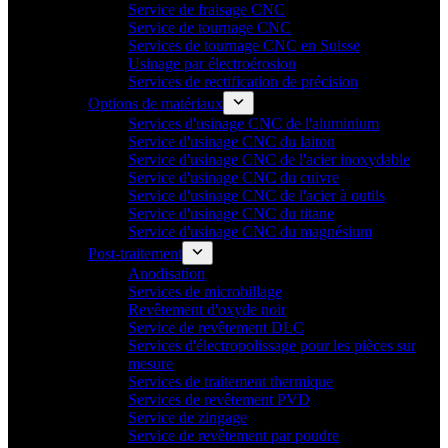
Service de fraisage CNC
Service de tournage CNC
Services de tournage CNC en Suisse
Usinage par électroérosion
Services de rectification de précision
Options de matériaux
Services d'usinage CNC de l'aluminium
Service d'usinage CNC du laiton
Service d'usinage CNC de l'acier inoxydable
Service d'usinage CNC du cuivre
Service d'usinage CNC de l'acier à outils
Service d'usinage CNC du titane
Service d'usinage CNC du magnésium
Post-traitement
Anodisation
Services de microbillage
Revêtement d'oxyde noir
Service de revêtement DLC
Services d'électropolissage pour les pièces sur
mesure
Services de traitement thermique
Services de revêtement PVD
Service de zingage
Service de revêtement par poudre