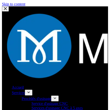
Skip to content
Accueil
Services
Procédés d'usinage
Service d'usinage CNC
Services d'usinage CNC à 5 axes