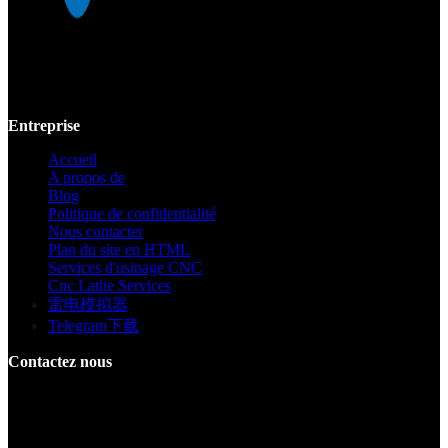
Mekalite fournit un usinage CNC de précision avec des pièces
personnalisées de haute qualité, garantissant la précision et la
cohérence des prototypes jusqu'à la production à grande échelle.
Entreprise
Accueil
A propos de
Blog
Politique de confidentialité
Nous contacter
Plan du site en HTML
Services d'usinage CNC
Cnc Lathe Services
雷电模拟器
Telegram下载
Contactez nous
Bâtiment F, Digital Silicone Valley Industrial Park, Yuanshan Town,
Longgang District, Shenzhen, Chine
+86 15013664194