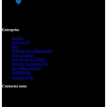
Mekalite fournit un usinage CNC de précision avec des pièces
personnalisées de haute qualité, garantissant la précision et la
cohérence des prototypes jusqu'à la production à grande échelle.
Entreprise
Accueil
A propos de
Blog
Politique de confidentialité
Nous contacter
Plan du site en HTML
Services d'usinage CNC
Cnc Lathe Services
雷电模拟器
Telegram下载
Contactez nous
Bâtiment F, Digital Silicone Valley Industrial Park, Yuanshan Town,
Longgang District, Shenzhen, Chine
+86 15013664194