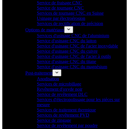
Service de fraisage CNC
Service de tournage CNC
Services de tournage CNC en Suisse
Usinage par électroérosion
Services de rectification de précision
Options de matériaux
Services d'usinage CNC de l'aluminium
Service d'usinage CNC du laiton
Service d'usinage CNC de l'acier inoxydable
Service d'usinage CNC du cuivre
Service d'usinage CNC de l'acier à outils
Service d'usinage CNC du titane
Service d'usinage CNC du magnésium
Post-traitement
Anodisation
Services de microbillage
Revêtement d'oxyde noir
Service de revêtement DLC
Services d'électropolissage pour les pièces sur
mesure
Services de traitement thermique
Services de revêtement PVD
Service de zingage
Service de revêtement par poudre