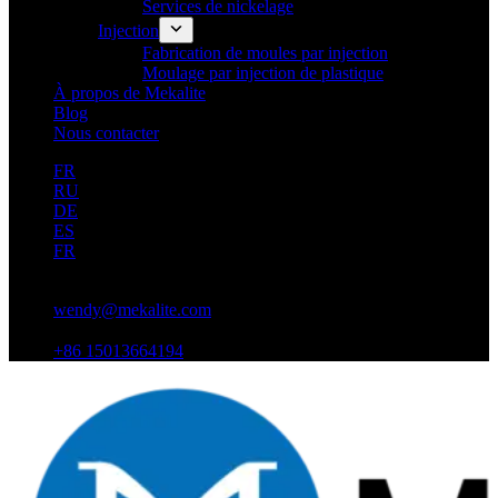
Services de nickelage
Injection
Fabrication de moules par injection
Moulage par injection de plastique
À propos de Mekalite
Blog
Nous contacter
FR
RU
DE
ES
FR
wendy@mekalite.com
+86 15013664194