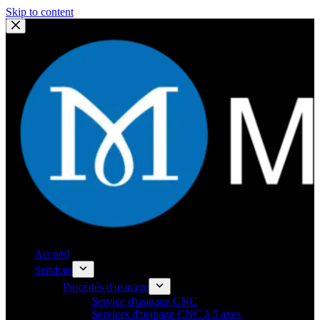
Skip to content
Accueil
Services
Procédés d'usinage
Service d'usinage CNC
Services d'usinage CNC à 5 axes