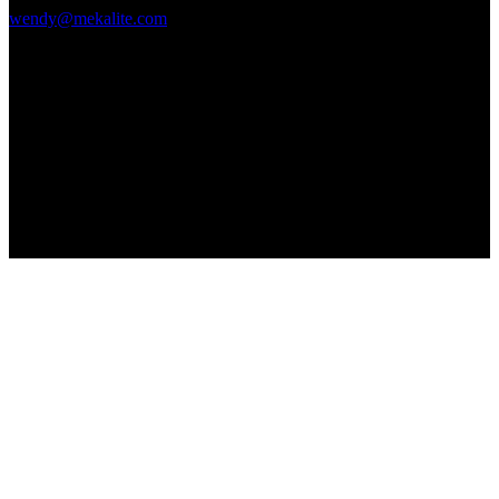
wendy@mekalite.com
Heures de travail
Mon-Fri 08:00AM - 08:00PM
Samedi et dimanche 09h00 - 18h00
Nous sommes en ligne 7*24 heures pour répondre à toutes vos
questions
Copyright © 2026 - Mekalite