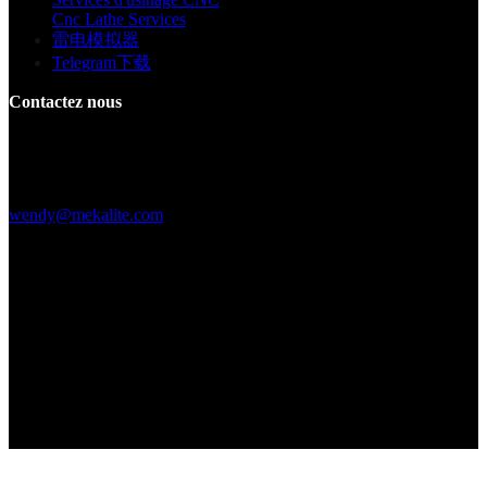
Cnc Lathe Services
雷电模拟器
Telegram下载
Contactez nous
Bâtiment F, Digital Silicone Valley Industrial Park, Yuanshan Town,
Longgang District, Shenzhen, Chine
+86 15013664194
wendy@mekalite.com
Heures de travail
Mon-Fri 08:00AM - 08:00PM
Samedi et dimanche 09h00 - 18h00
Nous sommes en ligne 7*24 heures pour répondre à toutes vos
questions
Copyright © 2026 - Mekalite