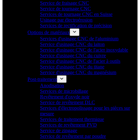
Service de fraisage CNC
Service de tournage CNC
Services de tournage CNC en Suisse
Usinage par électroérosion
Services de rectification de précision
Options de matériaux
Services d'usinage CNC de l'aluminium
Service d'usinage CNC du laiton
Service d'usinage CNC de l'acier inoxydable
Service d'usinage CNC du cuivre
Service d'usinage CNC de l'acier à outils
Service d'usinage CNC du titane
Service d'usinage CNC du magnésium
Post-traitement
Anodisation
Services de microbillage
Revêtement d'oxyde noir
Service de revêtement DLC
Services d'électropolissage pour les pièces sur
mesure
Services de traitement thermique
Services de revêtement PVD
Service de zingage
Service de revêtement par poudre