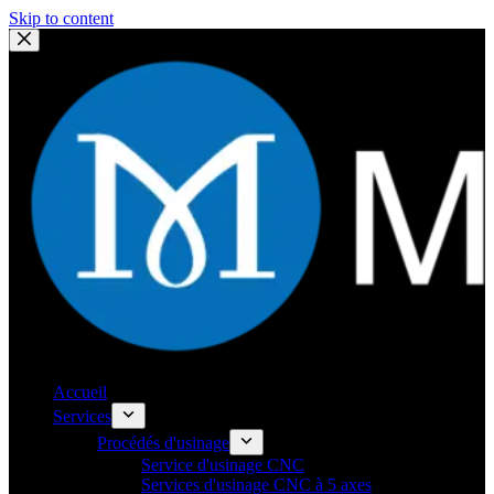
Skip to content
Accueil
Services
Procédés d'usinage
Service d'usinage CNC
Services d'usinage CNC à 5 axes