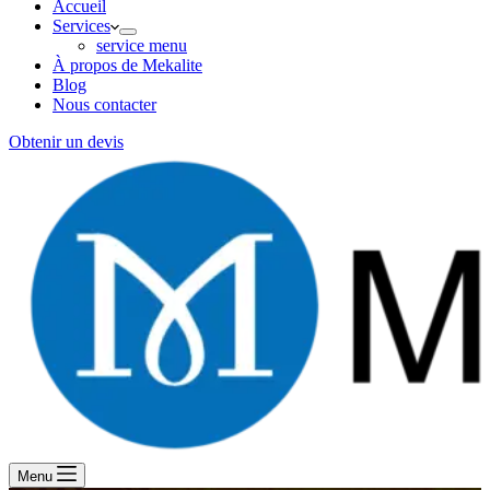
Accueil
Services
service menu
À propos de Mekalite
Blog
Nous contacter
Obtenir un devis
Menu