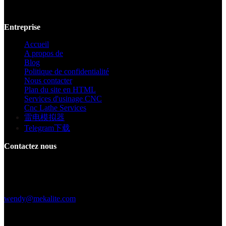
personnalisées de haute qualité, garantissant la précision et la
cohérence des prototypes jusqu'à la production à grande échelle.
Entreprise
Accueil
A propos de
Blog
Politique de confidentialité
Nous contacter
Plan du site en HTML
Services d'usinage CNC
Cnc Lathe Services
雷电模拟器
Telegram下载
Contactez nous
Bâtiment F, Digital Silicone Valley Industrial Park, Yuanshan Town,
Longgang District, Shenzhen, Chine
+86 15013664194
wendy@mekalite.com
Heures de travail