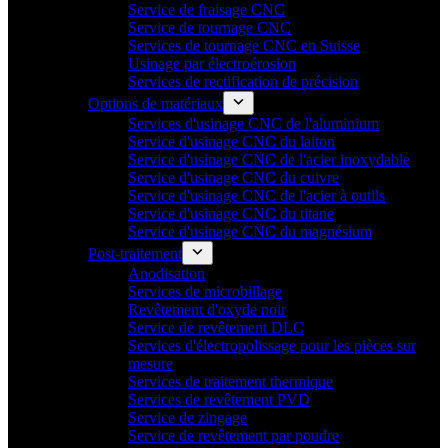
Service de fraisage CNC
Service de tournage CNC
Services de tournage CNC en Suisse
Usinage par électroérosion
Services de rectification de précision
Options de matériaux
Services d'usinage CNC de l'aluminium
Service d'usinage CNC du laiton
Service d'usinage CNC de l'acier inoxydable
Service d'usinage CNC du cuivre
Service d'usinage CNC de l'acier à outils
Service d'usinage CNC du titane
Service d'usinage CNC du magnésium
Post-traitement
Anodisation
Services de microbillage
Revêtement d'oxyde noir
Service de revêtement DLC
Services d'électropolissage pour les pièces sur
mesure
Services de traitement thermique
Services de revêtement PVD
Service de zingage
Service de revêtement par poudre