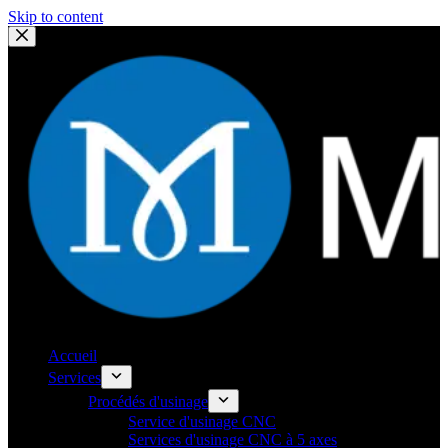
Skip to content
Accueil
Services
Procédés d'usinage
Service d'usinage CNC
Services d'usinage CNC à 5 axes