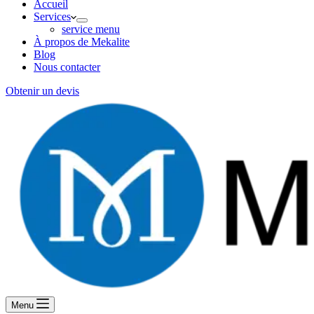
Accueil
Services
service menu
À propos de Mekalite
Blog
Nous contacter
Obtenir un devis
Menu