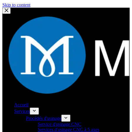
Skip to content
Accueil
Services
Procédés d'usinage
Service d'usinage CNC
Services d'usinage CNC à 5 axes