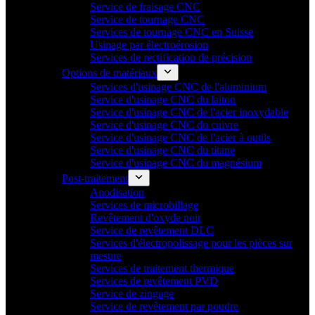
Service de fraisage CNC
Service de tournage CNC
Services de tournage CNC en Suisse
Usinage par électroérosion
Services de rectification de précision
Options de matériaux
Services d'usinage CNC de l'aluminium
Service d'usinage CNC du laiton
Service d'usinage CNC de l'acier inoxydable
Service d'usinage CNC du cuivre
Service d'usinage CNC de l'acier à outils
Service d'usinage CNC du titane
Service d'usinage CNC du magnésium
Post-traitement
Anodisation
Services de microbillage
Revêtement d'oxyde noir
Service de revêtement DLC
Services d'électropolissage pour les pièces sur
mesure
Services de traitement thermique
Services de revêtement PVD
Service de zingage
Service de revêtement par poudre