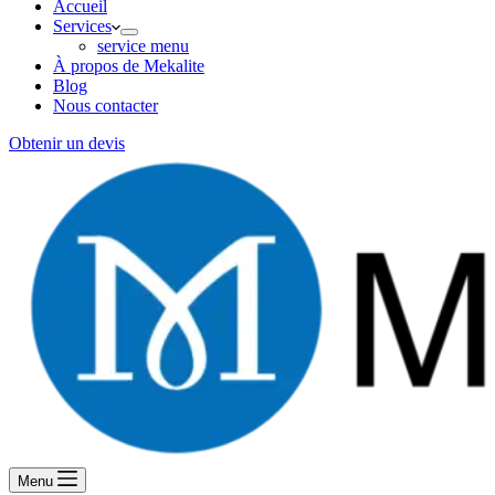
Accueil
Services
service menu
À propos de Mekalite
Blog
Nous contacter
Obtenir un devis
Menu