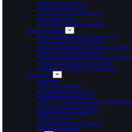
Servicio de fresado CNC
Servicio de torneado CNC
Servicios suizos de torneado CNC
Mecanizado EDM
Servicios de rectificado de precisión
Opciones de material
Servicios de mecanizado CNC de aluminio
Servicio de latón mecanizado CNC
Servicio de mecanizado CNC de acero inoxidable
Servicio de cobre mecanizado CNC
Servicio de mecanizado CNC de acero para herram
Servicio de mecanizado CNC de titanio
Servicio de mecanizado CNC de magnesio
Postprocesado
Anodizado
Servicios de granallado
Revestimiento de óxido negro
Servicio de revestimiento DLC
Servicios de electropulido para piezas personaliza
Servicios de tratamiento térmico
Servicios de revestimiento PVD
Servicio de cincado
Servicio de recubrimiento en polvo
Servicios de niquelado