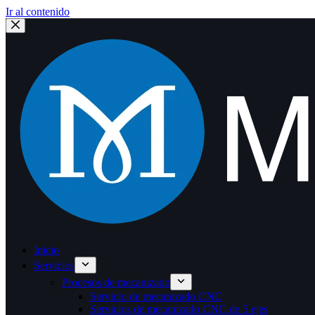
Ir al contenido
Inicio
Servicios
Procesos de mecanizado
Servicio de mecanizado CNC
Servicios de mecanizado CNC de 5 ejes