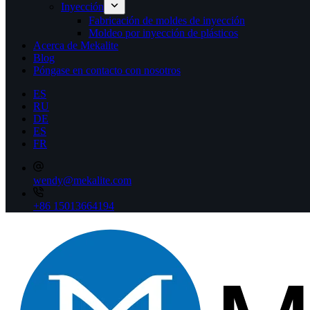
Inyección
Fabricación de moldes de inyección
Moldeo por inyección de plásticos
Acerca de Mekalite
Blog
Póngase en contacto con nosotros
ES
RU
DE
ES
FR
wendy@mekalite.com
+86 15013664194