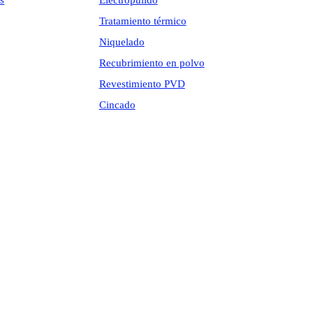
s
Electropulido
Tratamiento térmico
Niquelado
Recubrimiento en polvo
Revestimiento PVD
Cincado