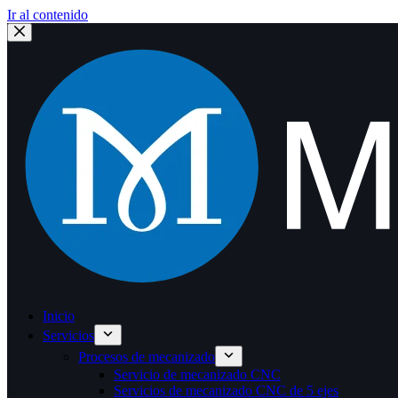
Ir al contenido
Inicio
Servicios
Procesos de mecanizado
Servicio de mecanizado CNC
Servicios de mecanizado CNC de 5 ejes