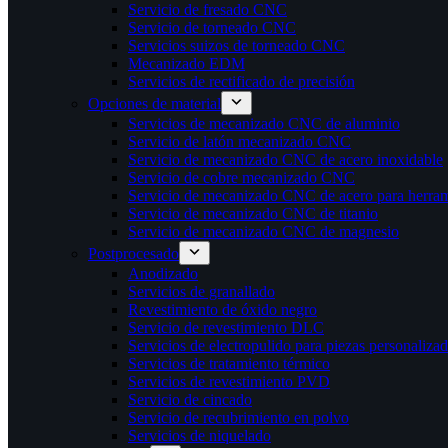
Servicio de fresado CNC
Servicio de torneado CNC
Servicios suizos de torneado CNC
Mecanizado EDM
Servicios de rectificado de precisión
Opciones de material
Servicios de mecanizado CNC de aluminio
Servicio de latón mecanizado CNC
Servicio de mecanizado CNC de acero inoxidable
Servicio de cobre mecanizado CNC
Servicio de mecanizado CNC de acero para herram
Servicio de mecanizado CNC de titanio
Servicio de mecanizado CNC de magnesio
Postprocesado
Anodizado
Servicios de granallado
Revestimiento de óxido negro
Servicio de revestimiento DLC
Servicios de electropulido para piezas personaliza
Servicios de tratamiento térmico
Servicios de revestimiento PVD
Servicio de cincado
Servicio de recubrimiento en polvo
Servicios de niquelado