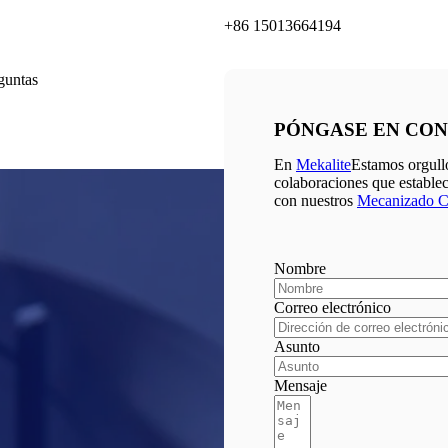
+86 15013664194
guntas
PÓNGASE EN CO
En
Mekalite
Estamos orgull
colaboraciones que establec
con nuestros
Mecanizado 
Nombre
Correo electrónico
Asunto
Mensaje