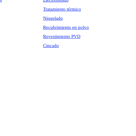
s
Electropulido
Tratamiento térmico
Niquelado
Recubrimiento en polvo
Revestimiento PVD
Cincado