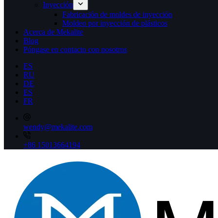
Inyección
Fabricación de moldes de inyección
Moldeo por inyección de plásticos
Acerca de Mekalite
Blog
Póngase en contacto con nosotros
ES
RU
DE
ES
FR
wendy@mekalite.com
+86 15013664194