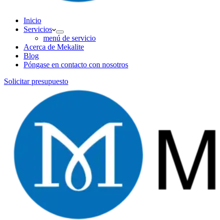
Inicio
Servicios
menú de servicio
Acerca de Mekalite
Blog
Póngase en contacto con nosotros
Solicitar presupuesto