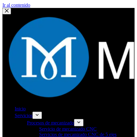
Ir al contenido
Inicio
Servicios
Procesos de mecanizado
Servicio de mecanizado CNC
Servicios de mecanizado CNC de 5 ejes