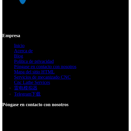
Mekalite proporciona mecanizado CNC de precisión con piezas
personalizadas de alta calidad, garantizando precisión y consistencia
desde prototipos hasta producción a gran escala.
Empresa
Inicio
Acerca de
Blog
Política de privacidad
Póngase en contacto con nosotros
Mapa del sitio HTML
Servicios de mecanizado CNC
Cnc Lathe Services
雷电模拟器
Telegram下载
Póngase en contacto con nosotros
Edificio F, Parque Industrial Digital Silicone Valley, Yuanshan
Town, Distrito de Longgang, Shenzhen, China
+86 15013664194