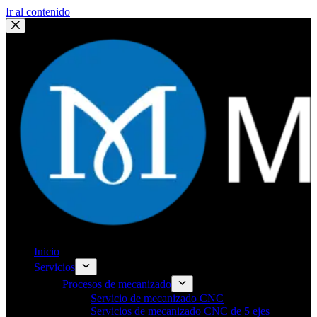
Ir al contenido
Inicio
Servicios
Procesos de mecanizado
Servicio de mecanizado CNC
Servicios de mecanizado CNC de 5 ejes