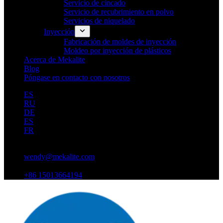
Servicio de cincado
Servicio de recubrimiento en polvo
Servicios de niquelado
Inyección
Fabricación de moldes de inyección
Moldeo por inyección de plásticos
Acerca de Mekalite
Blog
Póngase en contacto con nosotros
ES
RU
DE
ES
FR
wendy@mekalite.com
+86 15013664194