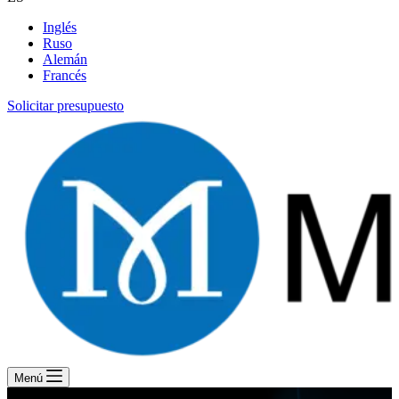
Inglés
Ruso
Alemán
Francés
Solicitar presupuesto
Menú