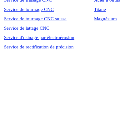
Service de fraisage CNC
Acier à outils
Service de tournage CNC
Titane
Service de tournage CNC suisse
Magnésium
Service de lattage CNC
Service d'usinage par électroérosion
Service de rectification de précision