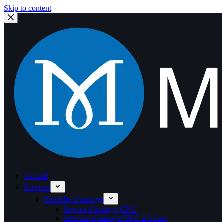
Skip to content
Accueil
Services
Procédés d'usinage
Service d'usinage CNC
Services d'usinage CNC à 5 axes