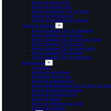
Service de fraisage CNC
Service de tournage CNC
Services de tournage CNC en Suisse
Usinage par électroérosion
Services de rectification de précision
Options de matériaux
Services d'usinage CNC de l'aluminium
Service d'usinage CNC du laiton
Service d'usinage CNC de l'acier inoxydable
Service d'usinage CNC du cuivre
Service d'usinage CNC de l'acier à outils
Service d'usinage CNC du titane
Service d'usinage CNC du magnésium
Post-traitement
Anodisation
Services de microbillage
Revêtement d'oxyde noir
Service de revêtement DLC
Services d'électropolissage pour les pièces sur mes
Services de traitement thermique
Services de revêtement PVD
Service de zingage
Service de revêtement par poudre
Services de nickelage