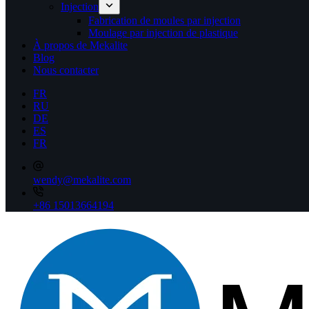
Injection
Fabrication de moules par injection
Moulage par injection de plastique
À propos de Mekalite
Blog
Nous contacter
FR
RU
DE
ES
FR
wendy@mekalite.com
+86 15013664194