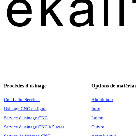
Procédés d'usinage
Options de matéria
Cnc Lathe Services
Aluminium
Usinage CNC en ligne
Inox
Service d'usinage CNC
Laiton
Service d'usinage CNC à 5 axes
Cuivre