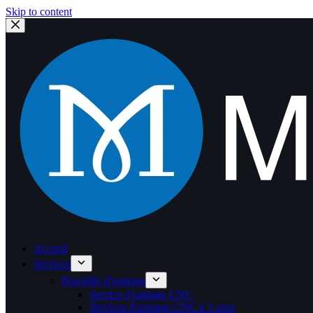
Skip to content
Accueil
Services
Procédés d'usinage
Service d'usinage CNC
Services d'usinage CNC à 5 axes