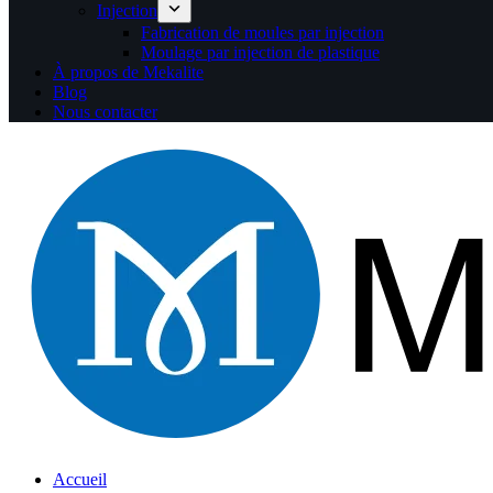
Injection
Fabrication de moules par injection
Moulage par injection de plastique
À propos de Mekalite
Blog
Nous contacter
Accueil