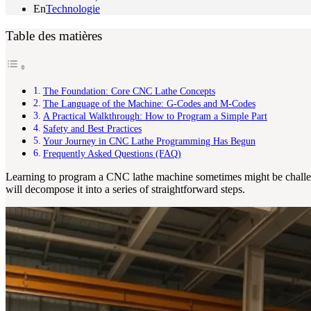
En
Technologie
Table des matières
The Foundation: Core CNC Lathe Concepts
The Language of the Machine: G-Codes and M-Codes
A Practical Walkthrough: How to Program a Simple Part
Safety and Best Practices
Your Journey in CNC Lathe Programming Has Begun
Frequently Asked Questions (FAQ)
Learning to program a CNC lathe machine sometimes might be challeng
will decompose it into a series of straightforward steps.