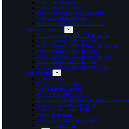
Service de fraisage CNC
Service de tournage CNC
Services de tournage CNC en Suisse
Usinage par électroérosion
Services de rectification de précision
Options de matériaux
Services d'usinage CNC de l'aluminium
Service d'usinage CNC du laiton
Service d'usinage CNC de l'acier inoxydable
Service d'usinage CNC du cuivre
Service d'usinage CNC de l'acier à outils
Service d'usinage CNC du titane
Service d'usinage CNC du magnésium
Post-traitement
Anodisation
Services de microbillage
Revêtement d'oxyde noir
Service de revêtement DLC
Services d'électropolissage pour les pièces sur mes
Services de traitement thermique
Services de revêtement PVD
Service de zingage
Service de revêtement par poudre
Services de nickelage