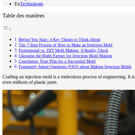
En
Technologie
Table des matières
Before You Start: 4 Key Things to Think About
The 7-Step Process of How to Make an Injection Mold
Professional vs. DIY Mold Making: A Reality Check
Choosing the Right Partner for Injection Mold Making
Conclusion: Your Plan for a Successful Mold
Frequently Asked Questions (FAQ) about Making Injection Molds
Crafting an injection mold is a meticulous process of engineering. It is
even millions of plastic parts.