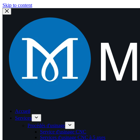
Skip to content
Accueil
Services
Procédés d'usinage
Service d'usinage CNC
Services d'usinage CNC à 5 axes