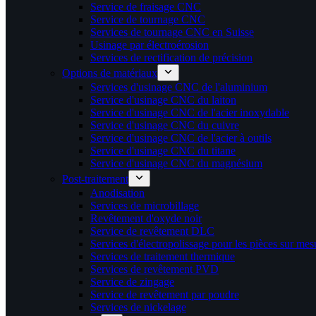
Service de fraisage CNC
Service de tournage CNC
Services de tournage CNC en Suisse
Usinage par électroérosion
Services de rectification de précision
Options de matériaux
Services d'usinage CNC de l'aluminium
Service d'usinage CNC du laiton
Service d'usinage CNC de l'acier inoxydable
Service d'usinage CNC du cuivre
Service d'usinage CNC de l'acier à outils
Service d'usinage CNC du titane
Service d'usinage CNC du magnésium
Post-traitement
Anodisation
Services de microbillage
Revêtement d'oxyde noir
Service de revêtement DLC
Services d'électropolissage pour les pièces sur mes
Services de traitement thermique
Services de revêtement PVD
Service de zingage
Service de revêtement par poudre
Services de nickelage