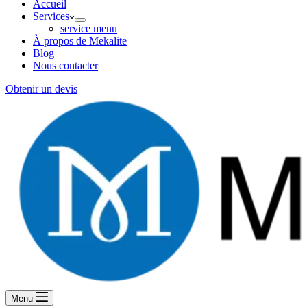
Accueil
Services
service menu
À propos de Mekalite
Blog
Nous contacter
Obtenir un devis
Menu