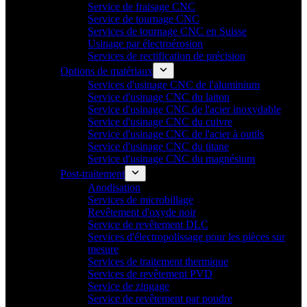
Service de fraisage CNC
Service de tournage CNC
Services de tournage CNC en Suisse
Usinage par électroérosion
Services de rectification de précision
Options de matériaux
Services d'usinage CNC de l'aluminium
Service d'usinage CNC du laiton
Service d'usinage CNC de l'acier inoxydable
Service d'usinage CNC du cuivre
Service d'usinage CNC de l'acier à outils
Service d'usinage CNC du titane
Service d'usinage CNC du magnésium
Post-traitement
Anodisation
Services de microbillage
Revêtement d'oxyde noir
Service de revêtement DLC
Services d'électropolissage pour les pièces sur
mesure
Services de traitement thermique
Services de revêtement PVD
Service de zingage
Service de revêtement par poudre