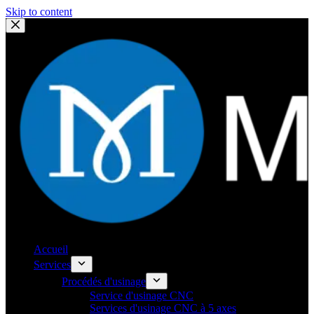
Skip to content
Accueil
Services
Procédés d'usinage
Service d'usinage CNC
Services d'usinage CNC à 5 axes