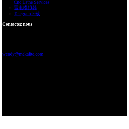
Cnc Lathe Services
雷电模拟器
Telegram下载
Contactez nous
Bâtiment F, Digital Silicone Valley Industrial Park, Yuanshan Town,
Longgang District, Shenzhen, Chine
+86 15013664194
wendy@mekalite.com
Heures de travail
Mon-Fri 08:00AM - 08:00PM
Samedi et dimanche 09h00 - 18h00
Nous sommes en ligne 7*24 heures pour répondre à toutes vos
questions
Copyright © 2026 - Mekalite