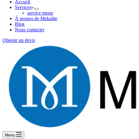
Accueil
Services
service menu
À propos de Mekalite
Blog
Nous contacter
Obtenir un devis
Menu