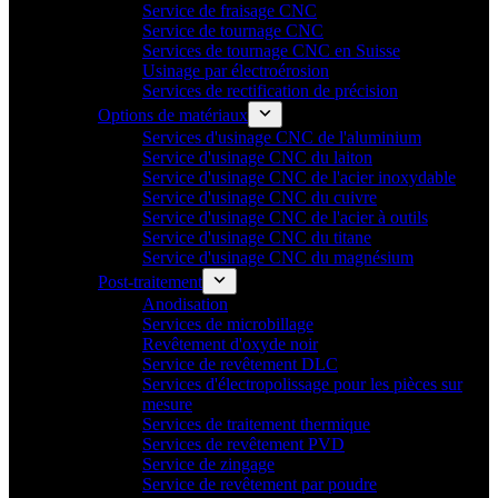
Service de fraisage CNC
Service de tournage CNC
Services de tournage CNC en Suisse
Usinage par électroérosion
Services de rectification de précision
Options de matériaux
Services d'usinage CNC de l'aluminium
Service d'usinage CNC du laiton
Service d'usinage CNC de l'acier inoxydable
Service d'usinage CNC du cuivre
Service d'usinage CNC de l'acier à outils
Service d'usinage CNC du titane
Service d'usinage CNC du magnésium
Post-traitement
Anodisation
Services de microbillage
Revêtement d'oxyde noir
Service de revêtement DLC
Services d'électropolissage pour les pièces sur
mesure
Services de traitement thermique
Services de revêtement PVD
Service de zingage
Service de revêtement par poudre