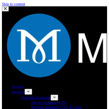
Skip to content
Accueil
Services
Procédés d'usinage
Service d'usinage CNC
Services d'usinage CNC à 5 axes