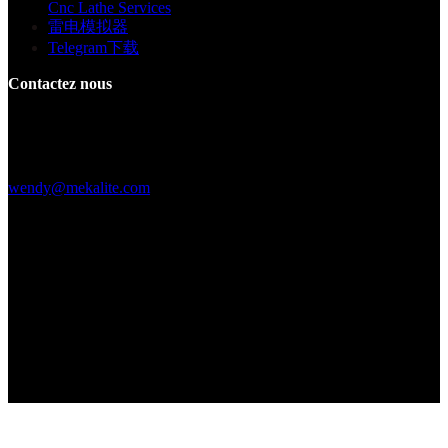
Cnc Lathe Services
雷电模拟器
Telegram下载
Contactez nous
Bâtiment F, Digital Silicone Valley Industrial Park, Yuanshan Town,
Longgang District, Shenzhen, Chine
+86 15013664194
wendy@mekalite.com
Heures de travail
Mon-Fri 08:00AM - 08:00PM
Samedi et dimanche 09h00 - 18h00
Nous sommes en ligne 7*24 heures pour répondre à toutes vos
questions
Copyright © 2026 - Mekalite