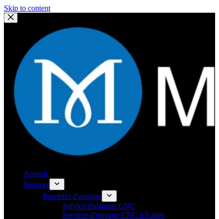
Skip to content
Accueil
Services
Procédés d'usinage
Service d'usinage CNC
Services d'usinage CNC à 5 axes