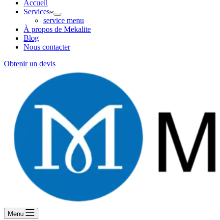
Accueil
Services
service menu
À propos de Mekalite
Blog
Nous contacter
Obtenir un devis
Menu