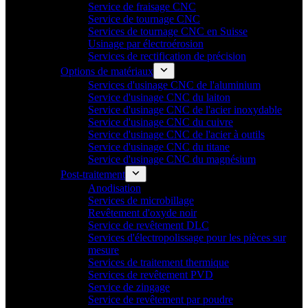
Service de fraisage CNC
Service de tournage CNC
Services de tournage CNC en Suisse
Usinage par électroérosion
Services de rectification de précision
Options de matériaux
Services d'usinage CNC de l'aluminium
Service d'usinage CNC du laiton
Service d'usinage CNC de l'acier inoxydable
Service d'usinage CNC du cuivre
Service d'usinage CNC de l'acier à outils
Service d'usinage CNC du titane
Service d'usinage CNC du magnésium
Post-traitement
Anodisation
Services de microbillage
Revêtement d'oxyde noir
Service de revêtement DLC
Services d'électropolissage pour les pièces sur
mesure
Services de traitement thermique
Services de revêtement PVD
Service de zingage
Service de revêtement par poudre