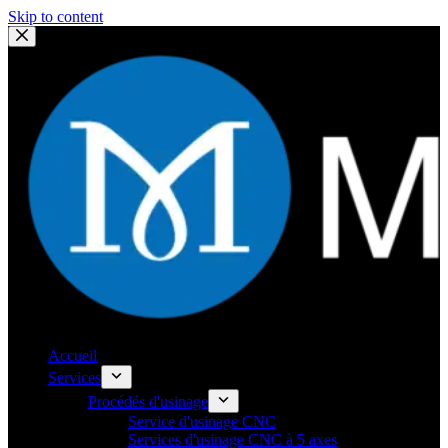
Skip to content
Accueil
Services
Procédés d'usinage
Service d'usinage CNC
Services d'usinage CNC à 5 axes