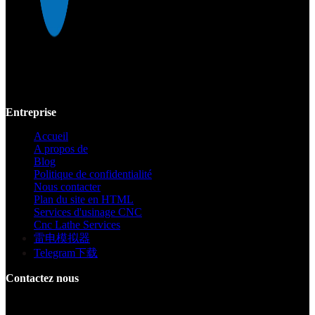
Mekalite fournit un usinage CNC de précision avec des pièces
personnalisées de haute qualité, garantissant la précision et la
cohérence des prototypes jusqu'à la production à grande échelle.
Entreprise
Accueil
A propos de
Blog
Politique de confidentialité
Nous contacter
Plan du site en HTML
Services d'usinage CNC
Cnc Lathe Services
雷电模拟器
Telegram下载
Contactez nous
Bâtiment F, Digital Silicone Valley Industrial Park, Yuanshan Town,
Longgang District, Shenzhen, Chine