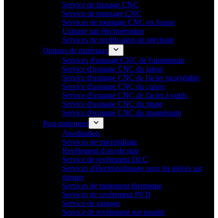
Service de fraisage CNC
Service de tournage CNC
Services de tournage CNC en Suisse
Usinage par électroérosion
Services de rectification de précision
Options de matériaux
Services d'usinage CNC de l'aluminium
Service d'usinage CNC du laiton
Service d'usinage CNC de l'acier inoxydable
Service d'usinage CNC du cuivre
Service d'usinage CNC de l'acier à outils
Service d'usinage CNC du titane
Service d'usinage CNC du magnésium
Post-traitement
Anodisation
Services de microbillage
Revêtement d'oxyde noir
Service de revêtement DLC
Services d'électropolissage pour les pièces sur
mesure
Services de traitement thermique
Services de revêtement PVD
Service de zingage
Service de revêtement par poudre