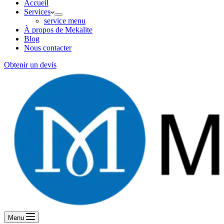
Accueil
Services
service menu
À propos de Mekalite
Blog
Nous contacter
Obtenir un devis
Menu