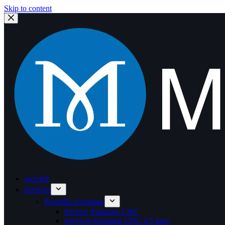
Skip to content
Accueil
Services
Procédés d'usinage
Service d'usinage CNC
Services d'usinage CNC à 5 axes