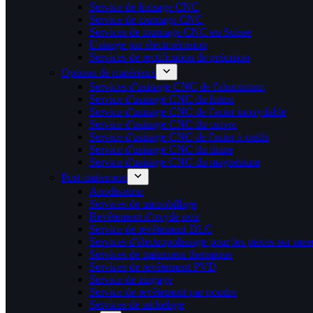
Service de fraisage CNC
Service de tournage CNC
Services de tournage CNC en Suisse
Usinage par électroérosion
Services de rectification de précision
Options de matériaux
Services d'usinage CNC de l'aluminium
Service d'usinage CNC du laiton
Service d'usinage CNC de l'acier inoxydable
Service d'usinage CNC du cuivre
Service d'usinage CNC de l'acier à outils
Service d'usinage CNC du titane
Service d'usinage CNC du magnésium
Post-traitement
Anodisation
Services de microbillage
Revêtement d'oxyde noir
Service de revêtement DLC
Services d'électropolissage pour les pièces sur mes
Services de traitement thermique
Services de revêtement PVD
Service de zingage
Service de revêtement par poudre
Services de nickelage