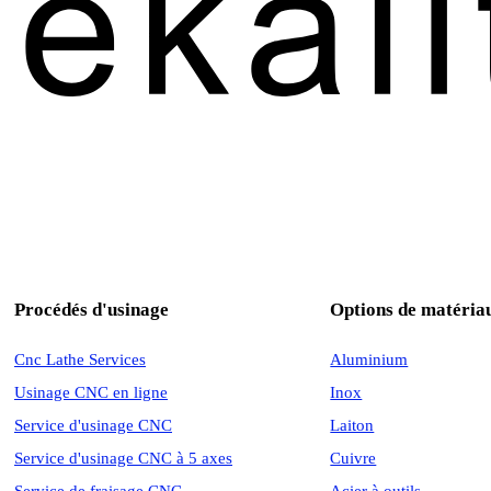
Procédés d'usinage
Options de matéria
Cnc Lathe Services
Aluminium
Usinage CNC en ligne
Inox
Service d'usinage CNC
Laiton
Service d'usinage CNC à 5 axes
Cuivre