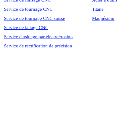
Service de fraisage CNC
Acier à outils
Service de tournage CNC
Titane
Service de tournage CNC suisse
Magnésium
Service de lattage CNC
Service d'usinage par électroérosion
Service de rectification de précision