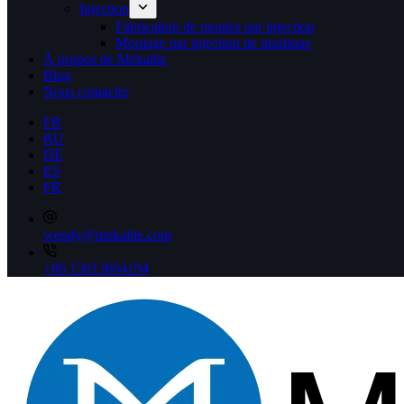
Injection
Fabrication de moules par injection
Moulage par injection de plastique
À propos de Mekalite
Blog
Nous contacter
FR
RU
DE
ES
FR
wendy@mekalite.com
+86 15013664194