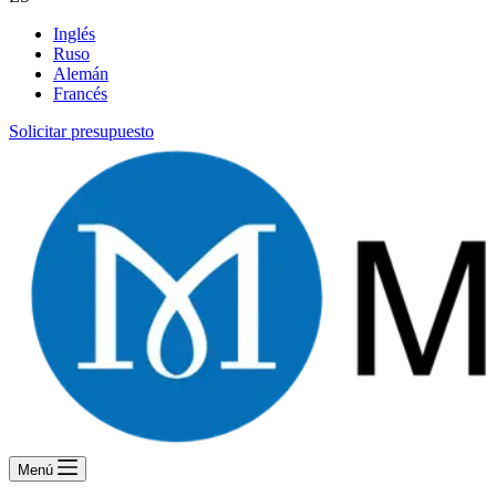
Inglés
Ruso
Alemán
Francés
Solicitar presupuesto
Menú