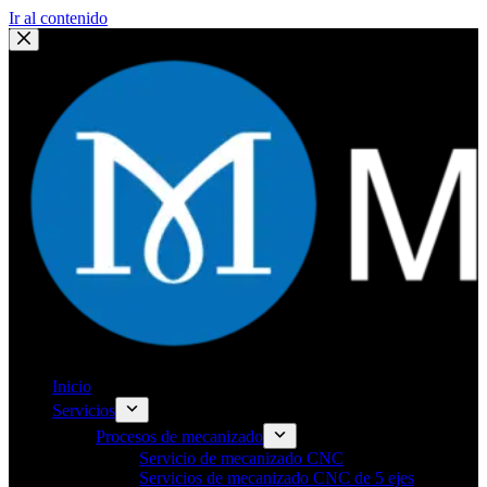
Ir al contenido
Inicio
Servicios
Procesos de mecanizado
Servicio de mecanizado CNC
Servicios de mecanizado CNC de 5 ejes