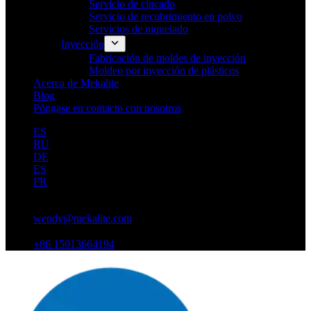
Servicio de cincado
Servicio de recubrimiento en polvo
Servicios de niquelado
Inyección
Fabricación de moldes de inyección
Moldeo por inyección de plásticos
Acerca de Mekalite
Blog
Póngase en contacto con nosotros
ES
RU
DE
ES
FR
wendy@mekalite.com
+86 15013664194