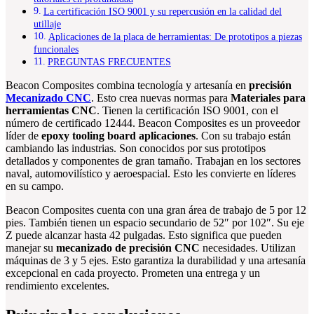
La certificación ISO 9001 y su repercusión en la calidad del
utillaje
Aplicaciones de la placa de herramientas: De prototipos a piezas
funcionales
PREGUNTAS FRECUENTES
Beacon Composites combina tecnología y artesanía en
precisión
Mecanizado CNC
. Esto crea nuevas normas para
Materiales para
herramientas CNC
. Tienen la certificación ISO 9001, con el
número de certificado 12444. Beacon Composites es un proveedor
líder de
epoxy tooling board aplicaciones
. Con su trabajo están
cambiando las industrias. Son conocidos por sus prototipos
detallados y componentes de gran tamaño. Trabajan en los sectores
naval, automovilístico y aeroespacial. Esto les convierte en líderes
en su campo.
Beacon Composites cuenta con una gran área de trabajo de 5 por 12
pies. También tienen un espacio secundario de 52″ por 102″. Su eje
Z puede alcanzar hasta 42 pulgadas. Esto significa que pueden
manejar su
mecanizado de precisión CNC
necesidades. Utilizan
máquinas de 3 y 5 ejes. Esto garantiza la durabilidad y una artesanía
excepcional en cada proyecto. Prometen una entrega y un
rendimiento excelentes.