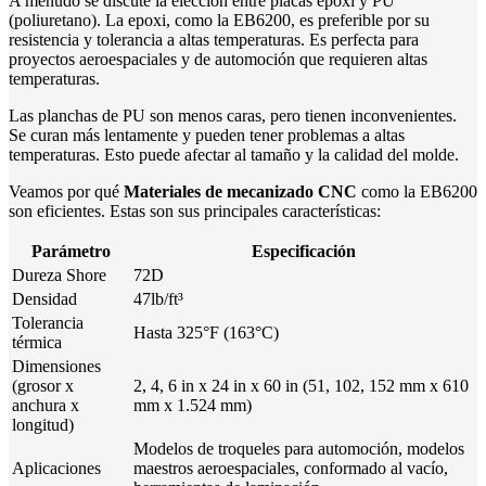
A menudo se discute la elección entre placas epoxi y PU
(poliuretano). La epoxi, como la EB6200, es preferible por su
resistencia y tolerancia a altas temperaturas. Es perfecta para
proyectos aeroespaciales y de automoción que requieren altas
temperaturas.
Las planchas de PU son menos caras, pero tienen inconvenientes.
Se curan más lentamente y pueden tener problemas a altas
temperaturas. Esto puede afectar al tamaño y la calidad del molde.
Veamos por qué
Materiales de mecanizado CNC
como la EB6200
son eficientes. Estas son sus principales características:
Parámetro
Especificación
Dureza Shore
72D
Densidad
47lb/ft³
Tolerancia
Hasta 325°F (163°C)
térmica
Dimensiones
(grosor x
2, 4, 6 in x 24 in x 60 in (51, 102, 152 mm x 610
anchura x
mm x 1.524 mm)
longitud)
Modelos de troqueles para automoción, modelos
Aplicaciones
maestros aeroespaciales, conformado al vacío,