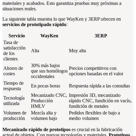
materiales y acabados. Esto garantiza pruebas muy próximas a
situaciones reales.
La siguiente tabla muestra lo que WayKen y 3ERP ofrecen en
servicios de prototipado rápido
:
Servicio
WayKen
3ERP
Tasa de
satisfacción
Alta
Muy alta
de los
clientes
30% más bajos
Ahorro de
Precios competitivos con
que sus homólogos
costes
opciones basadas en el valor
occidentales
Tiempo de
En pocas horas
Respuesta rápida a las consultas
respuesta
Mecanizado CNC,
Impresión 3D, mecanizado
Tecnología
Producción
rápido CNC, fundición en vacío,
utilizada
HMLV
fundición de metales
Volumen de
Mezcla alta y
Pedidos flexibles de bajo a
producción
volumen bajo
medio volumen
Mecanizado rápido de prototipos
es crucial en la fabricación
actual de objetos. Con nuevas tecnologías y materiales,
Prototipos