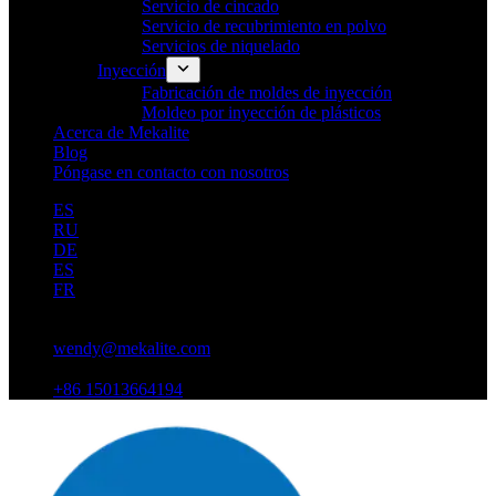
Servicio de cincado
Servicio de recubrimiento en polvo
Servicios de niquelado
Inyección
Fabricación de moldes de inyección
Moldeo por inyección de plásticos
Acerca de Mekalite
Blog
Póngase en contacto con nosotros
ES
RU
DE
ES
FR
wendy@mekalite.com
+86 15013664194