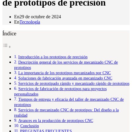
de prototipos de precisión
En
29 de octubre de 2024
En
Tecnología
Índice
Introducción a los prototipos de precisión
Descripción general de los servicios de mecanizado CNC de
prototipos
La importancia de los prototipos mecanizados por CNC
Soluciones de fabricación avanzada en mecanizado CNC
Servicios de prototipado rápido y mecanizado rápido de prototipos
Servicios de fabricación de prototipos para proyectos
personalizados
Tiempos de entrega y eficacia del taller de mecanizado CNC de
prototipos
Servicios de mecanizado CNC de prototipos: Del diseño a la
realidad
Avances en la producción de prototipos CNC
Conclusión
PREGUNTAS FRECUENTES