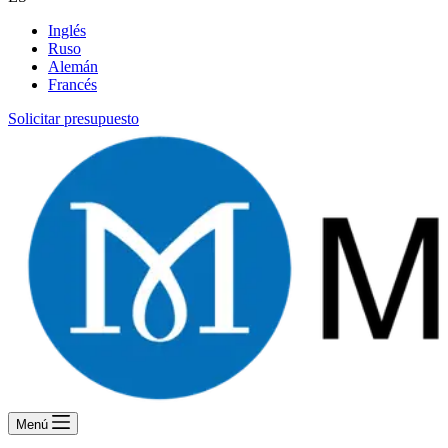
Inglés
Ruso
Alemán
Francés
Solicitar presupuesto
Menú