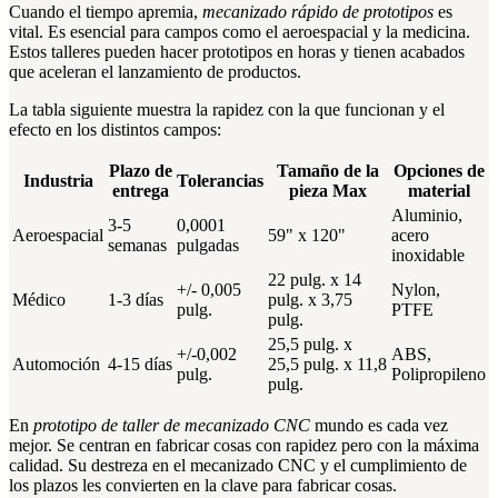
Cuando el tiempo apremia,
mecanizado rápido de prototipos
es
vital. Es esencial para campos como el aeroespacial y la medicina.
Estos talleres pueden hacer prototipos en horas y tienen acabados
que aceleran el lanzamiento de productos.
La tabla siguiente muestra la rapidez con la que funcionan y el
efecto en los distintos campos:
Plazo de
Tamaño de la
Opciones de
Industria
Tolerancias
entrega
pieza Max
material
Aluminio,
3-5
0,0001
Aeroespacial
59" x 120"
acero
semanas
pulgadas
inoxidable
22 pulg. x 14
+/- 0,005
Nylon,
Médico
1-3 días
pulg. x 3,75
pulg.
PTFE
pulg.
25,5 pulg. x
+/-0,002
ABS,
Automoción
4-15 días
25,5 pulg. x 11,8
pulg.
Polipropileno
pulg.
En
prototipo de taller de mecanizado CNC
mundo es cada vez
mejor. Se centran en fabricar cosas con rapidez pero con la máxima
calidad. Su destreza en el mecanizado CNC y el cumplimiento de
los plazos les convierten en la clave para fabricar cosas.