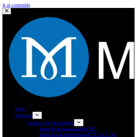
Ir al contenido
Inicio
Servicios
Procesos de mecanizado
Servicio de mecanizado CNC
Servicios de mecanizado CNC de 5 ejes