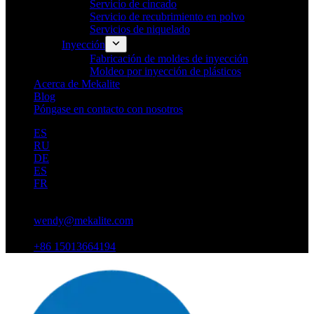
Servicio de cincado
Servicio de recubrimiento en polvo
Servicios de niquelado
Inyección
Fabricación de moldes de inyección
Moldeo por inyección de plásticos
Acerca de Mekalite
Blog
Póngase en contacto con nosotros
ES
RU
DE
ES
FR
wendy@mekalite.com
+86 15013664194