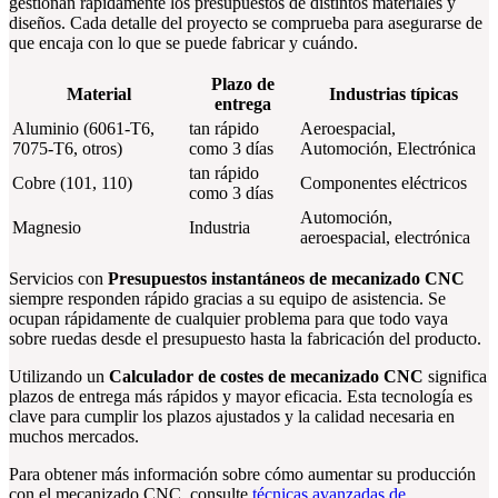
gestionan rápidamente los presupuestos de distintos materiales y
diseños. Cada detalle del proyecto se comprueba para asegurarse de
que encaja con lo que se puede fabricar y cuándo.
Plazo de
Material
Industrias típicas
entrega
Aluminio (6061-T6,
tan rápido
Aeroespacial,
7075-T6, otros)
como 3 días
Automoción, Electrónica
tan rápido
Cobre (101, 110)
Componentes eléctricos
como 3 días
Automoción,
Magnesio
Industria
aeroespacial, electrónica
Servicios con
Presupuestos instantáneos de mecanizado CNC
siempre responden rápido gracias a su equipo de asistencia. Se
ocupan rápidamente de cualquier problema para que todo vaya
sobre ruedas desde el presupuesto hasta la fabricación del producto.
Utilizando un
Calculador de costes de mecanizado CNC
significa
plazos de entrega más rápidos y mayor eficacia. Esta tecnología es
clave para cumplir los plazos ajustados y la calidad necesaria en
muchos mercados.
Para obtener más información sobre cómo aumentar su producción
con el mecanizado CNC, consulte
técnicas avanzadas de