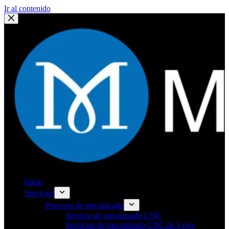
Ir al contenido
Inicio
Servicios
Procesos de mecanizado
Servicio de mecanizado CNC
Servicios de mecanizado CNC de 5 ejes