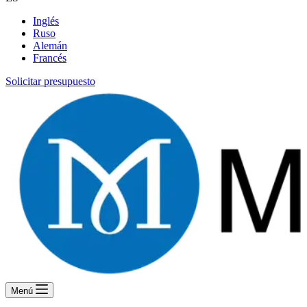
Inglés
Ruso
Alemán
Francés
Solicitar presupuesto
Menú