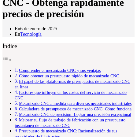
CNC - Obtenga rápidamente
precios de precisión
En
6 de enero de 2025
En
Tecnología
Índice
Comprender el mecanizado CNC y sus ventajas
Cómo obtener un presupuesto rápido de mecanizado CNC
El papel de las plataformas de presupuestos de mecanizado CNC
en línea
Factores que influyen en los costes del servicio de mecanizado
CNC
Mecanizado CNC a medida para diversas necesidades industriales
Calculadora de presupuesto de mecanizado CNC: Cómo funciona
Mecanizado CNC de precisión: Lograr una precisión excepcional
Mejorar su flujo de trabajo de fabricación con un presupuesto
instantáneo de mecanizado CNC
Presupuesto de mecanizado CNC: Racionalización de sus
necesidades de fabricación