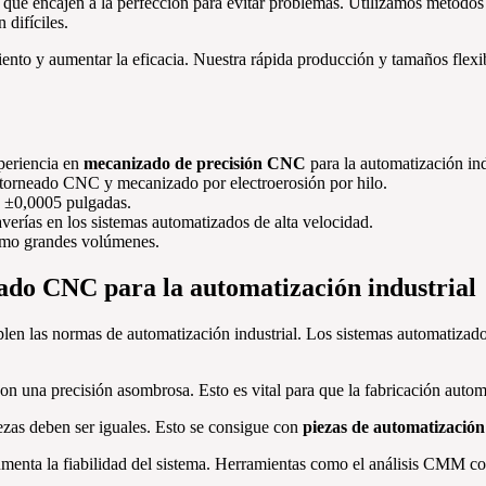
 que encajen a la perfección para evitar problemas. Utilizamos método
 difíciles.
to y aumentar la eficacia. Nuestra rápida producción y tamaños flexibl
eriencia en
mecanizado de precisión CNC
para la automatización ind
 torneado CNC y mecanizado por electroerosión por hilo.
a ±0,0005 pulgadas.
averías en los sistemas automatizados de alta velocidad.
como grandes volúmenes.
zado CNC para la automatización industrial
en las normas de automatización industrial. Los sistemas automatizados
on una precisión asombrosa. Esto es vital para que la fabricación auto
iezas deben ser iguales. Esto se consigue con
piezas de automatización 
aumenta la fiabilidad del sistema. Herramientas como el análisis CMM c