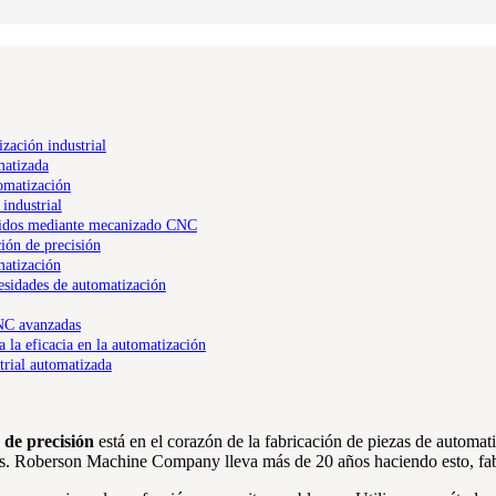
zación industrial
matizada
omatización
industrial
ucidos mediante mecanizado CNC
ión de precisión
matización
esidades de automatización
CNC avanzadas
la eficacia en la automatización
trial automatizada
de precisión
está en el corazón de la fabricación de piezas de automa
iles. Roberson Machine Company lleva más de 20 años haciendo esto, fa