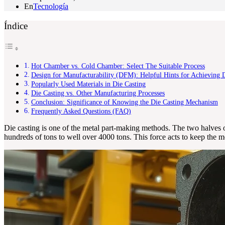
En
Tecnología
Índice
Hot Chamber vs. Cold Chamber: Select The Suitable Process
Design for Manufacturability (DFM): Helpful Hints for Achieving D
Popularly Used Materials in Die Casting
Die Casting vs. Other Manufacturing Processes
Conclusion: Significance of Knowing the Die Casting Mechanism
Frequently Asked Questions (FAQ)
Die casting is one of the metal part-making methods. The two halves o
hundreds of tons to well over 4000 tons. This force acts to keep the mo