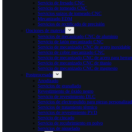
Servicio de fresado CNC
Servicio de torneado CNC
Servicios suizos de torneado CNC
Mecanizado EDM
Servicios de rectificado de precisión
Opciones de material
Servicios de mecanizado CNC de aluminio
Servicio de latón mecanizado CNC
Servicio de mecanizado CNC de acero inoxidable
Servicio de cobre mecanizado CNC
Servicio de mecanizado CNC de acero para herram
Servicio de mecanizado CNC de titanio
Servicio de mecanizado CNC de magnesio
Postprocesado
Anodizado
Servicios de granallado
Revestimiento de óxido negro
Servicio de revestimiento DLC
Servicios de electropulido para piezas personaliza
Servicios de tratamiento térmico
Servicios de revestimiento PVD
Servicio de cincado
Servicio de recubrimiento en polvo
Servicios de niquelado