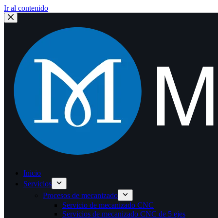
Ir al contenido
Inicio
Servicios
Procesos de mecanizado
Servicio de mecanizado CNC
Servicios de mecanizado CNC de 5 ejes