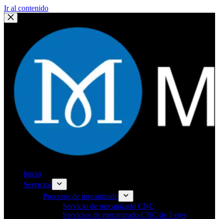
Ir al contenido
Inicio
Servicios
Procesos de mecanizado
Servicio de mecanizado CNC
Servicios de mecanizado CNC de 5 ejes