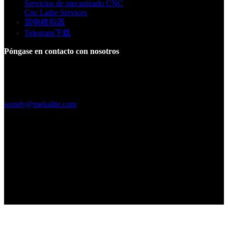
Servicios de mecanizado CNC
Cnc Lathe Services
雷电模拟器
Telegram下载
Póngase en contacto con nosotros
Edificio F, Parque Industrial Digital Silicone Valley, Yuanshan
Town, Distrito de Longgang, Shenzhen, China
+86 15013664194
wendy@mekalite.com
Horas de trabajo
De lunes a viernes, de 08.00 a 20.00 h.
Sáb-Dom 09:00AM - 06:00PM
Estamos en línea 7*24 horas para responder a todas sus preguntas
Copyright © 2026 - Mekalite