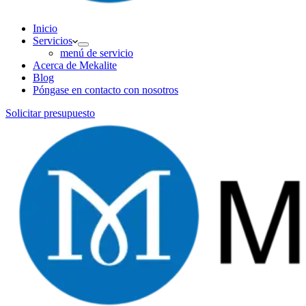
Inicio
Servicios
menú de servicio
Acerca de Mekalite
Blog
Póngase en contacto con nosotros
Solicitar presupuesto